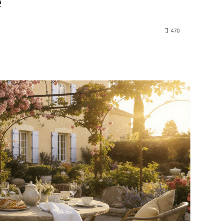
e
470