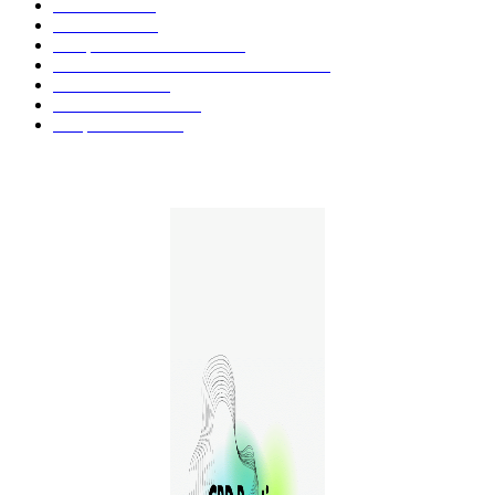
Fleurs CBD
73
Huiles CBD
67
Marques et Avis Produits
58
Aliments et boissons infusés au CBD
51
Produits CBD
42
Guides et Conseils
36
E-liquides CBD
29