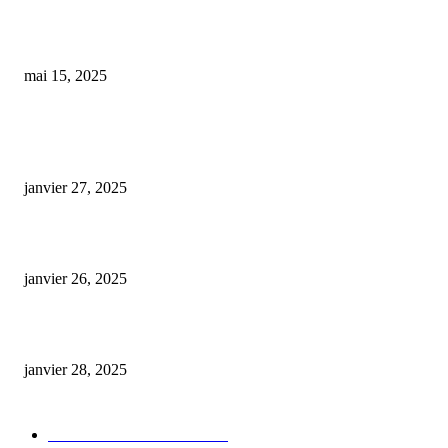
Les déboires du CBD ‘pète ton crâne’ : interpellations et saisies spectaculai
dans le Gard
mai 15, 2025
ARTICLES POPULAIRES
E-liquide CBD 5000 mg : effets, saveurs et conseils pour bien choisir
janvier 27, 2025
Code promo Destock CBD : nos réductions exclusives pour acheter malin
janvier 26, 2025
huile cbd 20 pourcent
janvier 28, 2025
CATÉGORIE POPULAIRE
Actualités et Innovations
826