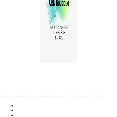
A PROPOS
Partagez, apprenez et découvrez tout ce qu’il faut savoir sur le CBD...
Mentions Légales
Contact Sponsored Post
Nos Partenaires