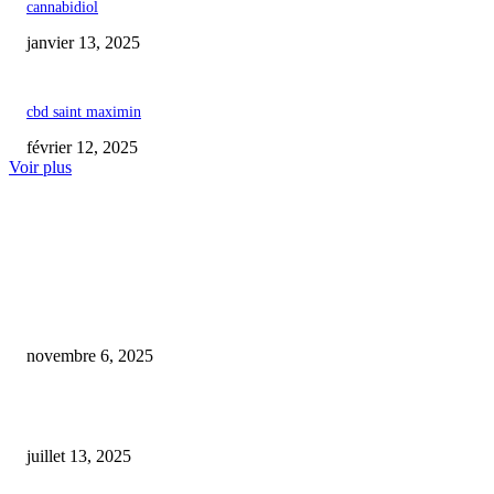
cannabidiol
janvier 13, 2025
cbd saint maximin
février 12, 2025
Voir plus
COUP DE CŒUR DE L'ÉDITEUR
CBD : Explorer l’équilibre entre découvertes scientifiques et quête de bien
à travers quatre livres
novembre 6, 2025
Comment le cannabidiol pourrait-il contribuer à atténuer l’usage de la coca
juillet 13, 2025