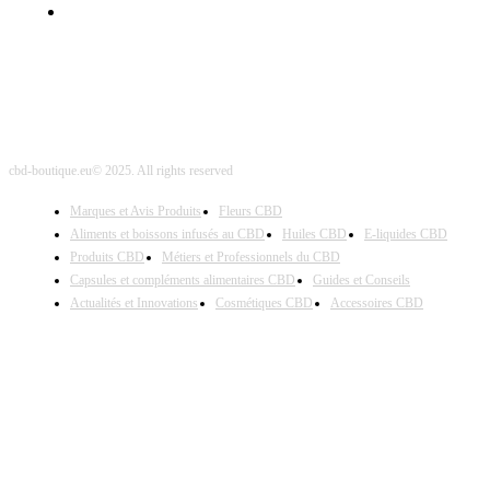
Site Map
cbd-boutique.eu© 2025. All rights reserved
Marques et Avis Produits
Fleurs CBD
Aliments et boissons infusés au CBD
Huiles CBD
E-liquides CBD
Produits CBD
Métiers et Professionnels du CBD
Capsules et compléments alimentaires CBD
Guides et Conseils
Actualités et Innovations
Cosmétiques CBD
Accessoires CBD