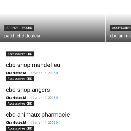
ACCESSOIRES CBD
ACCESSOIRES
patch cbd douleur
cbd anima
Accessoires CBD
cbd shop mandelieu
Charlotte.M.
-
février 13, 2025
0
Accessoires CBD
cbd shop angers
Charlotte.M.
-
février 12, 2025
0
Accessoires CBD
cbd animaux pharmacie
Charlotte.M.
-
février 11, 2025
0
Accessoires CBD