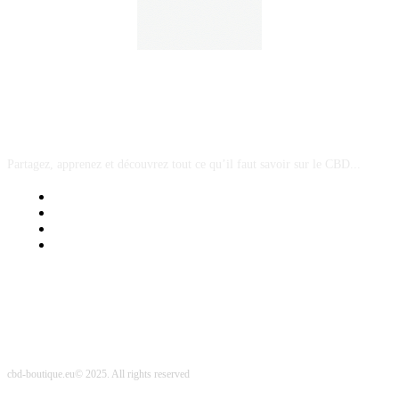
A PROPOS
Partagez, apprenez et découvrez tout ce qu’il faut savoir sur le CBD...
Mentions Légales
Contact Sponsored Post
Nos Partenaires
Site Map
cbd-boutique.eu© 2025. All rights reserved