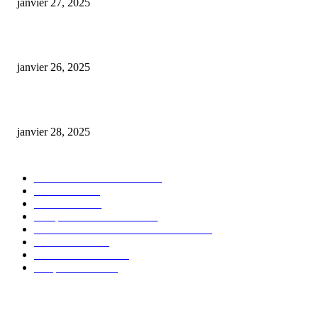
janvier 27, 2025
Code promo Destock CBD : nos réductions exclusives pour acheter malin
janvier 26, 2025
huile cbd 20 pourcent
janvier 28, 2025
CATÉGORIE POPULAIRE
Actualités et Innovations
826
Fleurs CBD
73
Huiles CBD
67
Marques et Avis Produits
58
Aliments et boissons infusés au CBD
51
Produits CBD
42
Guides et Conseils
36
E-liquides CBD
29