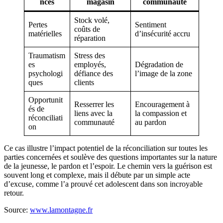
nces
magasin
communauté
Stock volé,
Pertes
Sentiment
coûts de
matérielles
d’insécurité accru
réparation
Traumatism
Stress des
es
employés,
Dégradation de
psychologi
défiance des
l’image de la zone
ques
clients
Opportunit
Resserrer les
Encouragement à
és de
liens avec la
la compassion et
réconciliati
communauté
au pardon
on
Ce cas illustre l’impact potentiel de la réconciliation sur toutes les
parties concernées et soulève des questions importantes sur la nature
de la jeunesse, le pardon et l’espoir. Le chemin vers la guérison est
souvent long et complexe, mais il débute par un simple acte
d’excuse, comme l’a prouvé cet adolescent dans son incroyable
retour.
Source:
www.lamontagne.fr