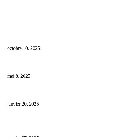
COUP DE CŒUR DE L'ÉDITEUR
Procès des voleurs de CBD : la juge met à mal les arguments farfelus des
prévenus sur l’origine mystérieuse des 120 plants
octobre 10, 2025
huile de cbd pressée à froid pharmacie
mai 8, 2025
cbd pour chien stress
janvier 20, 2025
ARTICLES POPULAIRES
E-liquide CBD 5000 mg : effets, saveurs et conseils pour bien choisir