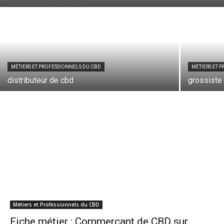
MÉTIERS ET PROFESSIONNELS DU CBD
MÉTIERS ET 
distributeur de cbd
grossiste
Métiers et Professionnels du CBD
Fiche métier : Commerçant de CBD sur