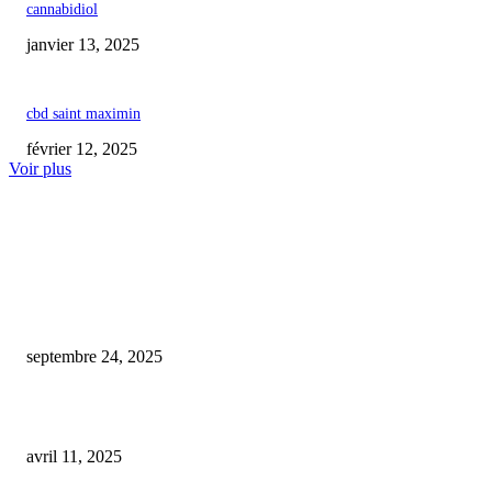
cannabidiol
janvier 13, 2025
cbd saint maximin
février 12, 2025
Voir plus
COUP DE CŒUR DE L'ÉDITEUR
Un ancien agent RATP se tourne vers Pôle emploi après avoir été licencié 
consommation de CBD
septembre 24, 2025
Les conséquences de la consommation de CBD en conduisant
avril 11, 2025