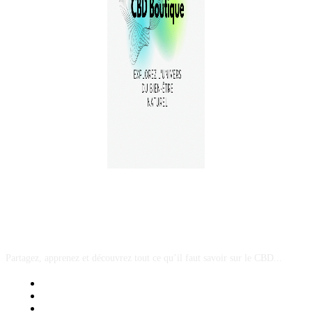
A PROPOS
Partagez, apprenez et découvrez tout ce qu’il faut savoir sur le CBD...
Mentions Légales
Contact Sponsored Post
Nos Partenaires