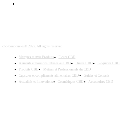
Site Map
cbd-boutique.eu© 2025. All rights reserved
Marques et Avis Produits
Fleurs CBD
Aliments et boissons infusés au CBD
Huiles CBD
E-liquides CBD
Produits CBD
Métiers et Professionnels du CBD
Capsules et compléments alimentaires CBD
Guides et Conseils
Actualités et Innovations
Cosmétiques CBD
Accessoires CBD