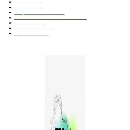
Fleurs CBD
73
Huiles CBD
67
Marques et Avis Produits
58
Aliments et boissons infusés au CBD
51
Produits CBD
42
Guides et Conseils
36
E-liquides CBD
29