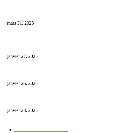
Pont-du-Casse : un nouveau souffle pour le tabac-presse avec un changeme
propriétaire
mars 31, 2026
ARTICLES POPULAIRES
E-liquide CBD 5000 mg : effets, saveurs et conseils pour bien choisir
janvier 27, 2025
Code promo Destock CBD : nos réductions exclusives pour acheter malin
janvier 26, 2025
huile cbd 20 pourcent
janvier 28, 2025
CATÉGORIE POPULAIRE
Actualités et Innovations
826