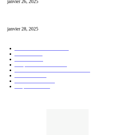
janvier 26, 2025
huile cbd 20 pourcent
janvier 28, 2025
CATÉGORIE POPULAIRE
Actualités et Innovations
826
Fleurs CBD
73
Huiles CBD
67
Marques et Avis Produits
58
Aliments et boissons infusés au CBD
51
Produits CBD
42
Guides et Conseils
36
E-liquides CBD
29