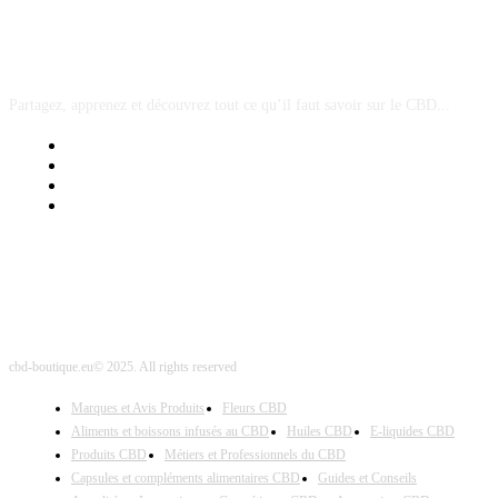
A PROPOS
Partagez, apprenez et découvrez tout ce qu’il faut savoir sur le CBD...
Mentions Légales
Contact Sponsored Post
Nos Partenaires
Site Map
cbd-boutique.eu© 2025. All rights reserved
Marques et Avis Produits
Fleurs CBD
Aliments et boissons infusés au CBD
Huiles CBD
E-liquides CBD
Produits CBD
Métiers et Professionnels du CBD
Capsules et compléments alimentaires CBD
Guides et Conseils