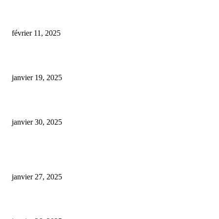
cbd full spectrum 40
février 11, 2025
cbd gelules pharmacie
janvier 19, 2025
cbd chien agressif
janvier 30, 2025
ARTICLES POPULAIRES
E-liquide CBD 5000 mg : effets, saveurs et conseils pour bien choisir
janvier 27, 2025
Code promo Destock CBD : nos réductions exclusives pour acheter malin