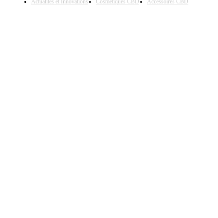
Actualités et Innovations
Cosmétiques CBD
Accessoires CBD