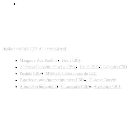
Site Map
cbd-boutique.eu© 2025. All rights reserved
Marques et Avis Produits
Fleurs CBD
Aliments et boissons infusés au CBD
Huiles CBD
E-liquides CBD
Produits CBD
Métiers et Professionnels du CBD
Capsules et compléments alimentaires CBD
Guides et Conseils
Actualités et Innovations
Cosmétiques CBD
Accessoires CBD