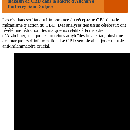
magasin de CBD dans la galerie d'Auchan à
Barberey-Saint-Sulpice
Les résultats soulignent l’importance du
récepteur CB1
dans le
mécanisme d’action du CBD. Des analyses des tissus cérébraux ont
révélé une réduction des marqueurs relatifs à la maladie
d’Alzheimer, tels que les protéines amyloïdes bêta et tau, ainsi que
des marqueurs d’inflammation. Le CBD semble ainsi jouer un rôle
anti-inflammatoire crucial.