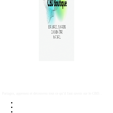
A PROPOS
Partagez, apprenez et découvrez tout ce qu’il faut savoir sur le CBD...
Mentions Légales
Contact Sponsored Post
Nos Partenaires