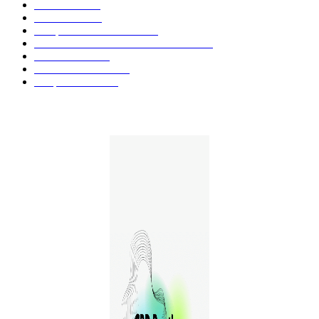
Fleurs CBD
73
Huiles CBD
67
Marques et Avis Produits
58
Aliments et boissons infusés au CBD
51
Produits CBD
42
Guides et Conseils
36
E-liquides CBD
29