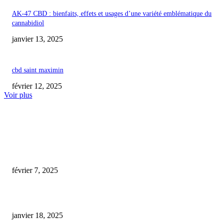
AK-47 CBD : bienfaits, effets et usages d’une variété emblématique du
cannabidiol
janvier 13, 2025
cbd saint maximin
février 12, 2025
Voir plus
COUP DE CŒUR DE L'ÉDITEUR
cbd la teste
février 7, 2025
bruce banner cbd
janvier 18, 2025