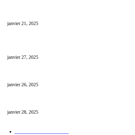
huile cbd full spectrum 30 avis
janvier 21, 2025
ARTICLES POPULAIRES
E-liquide CBD 5000 mg : effets, saveurs et conseils pour bien choisir
janvier 27, 2025
Code promo Destock CBD : nos réductions exclusives pour acheter malin
janvier 26, 2025
huile cbd 20 pourcent
janvier 28, 2025
CATÉGORIE POPULAIRE
Actualités et Innovations
826