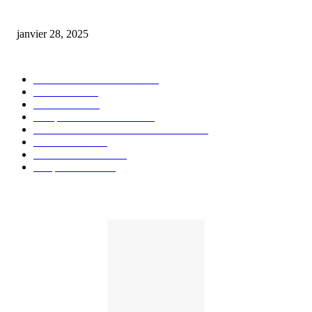
huile cbd 20 pourcent
janvier 28, 2025
CATÉGORIE POPULAIRE
Actualités et Innovations
826
Fleurs CBD
73
Huiles CBD
67
Marques et Avis Produits
58
Aliments et boissons infusés au CBD
51
Produits CBD
42
Guides et Conseils
36
E-liquides CBD
29