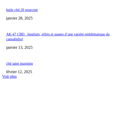
huile cbd 20 pourcent
janvier 28, 2025
AK-47 CBD : bienfaits, effets et usages d’une variété emblématique du
cannabidiol
janvier 13, 2025
cbd saint maximin
février 12, 2025
Voir plus
COUP DE CŒUR DE L'ÉDITEUR
Le gérant d’une entreprise de CBD se défend devant les juges : ‘Je ne suis 
assez imprudent pour côtoyer le monde des dealers