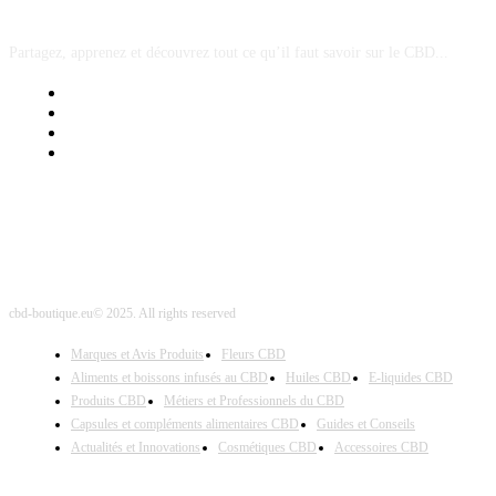
Partagez, apprenez et découvrez tout ce qu’il faut savoir sur le CBD...
Mentions Légales
Contact Sponsored Post
Nos Partenaires
Site Map
cbd-boutique.eu© 2025. All rights reserved
Marques et Avis Produits
Fleurs CBD
Aliments et boissons infusés au CBD
Huiles CBD
E-liquides CBD
Produits CBD
Métiers et Professionnels du CBD
Capsules et compléments alimentaires CBD
Guides et Conseils
Actualités et Innovations
Cosmétiques CBD
Accessoires CBD