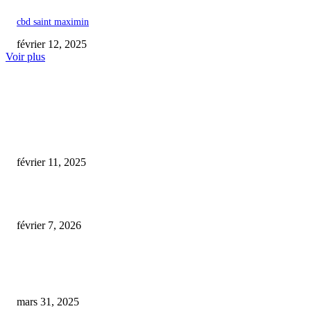
cbd saint maximin
février 12, 2025
Voir plus
COUP DE CŒUR DE L'ÉDITEUR
cbd nogent sur oise
février 11, 2025
Top 10 des variétés de CBD incontournables à savourer en inhalation
février 7, 2026
Attention aux interactions : les médicaments à éviter si vous consommez d
CBD
mars 31, 2025