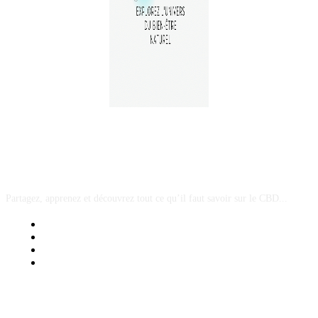
A PROPOS
Partagez, apprenez et découvrez tout ce qu’il faut savoir sur le CBD...
Mentions Légales
Contact Sponsored Post
Nos Partenaires
Site Map