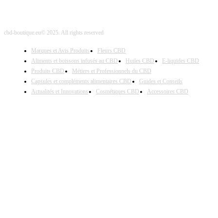
cbd-boutique.eu© 2025. All rights reserved
Marques et Avis Produits
Fleurs CBD
Aliments et boissons infusés au CBD
Huiles CBD
E-liquides CBD
Produits CBD
Métiers et Professionnels du CBD
Capsules et compléments alimentaires CBD
Guides et Conseils
Actualités et Innovations
Cosmétiques CBD
Accessoires CBD