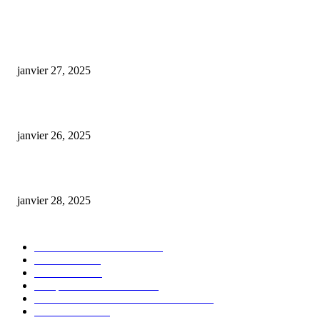
ARTICLES POPULAIRES
E-liquide CBD 5000 mg : effets, saveurs et conseils pour bien choisir
janvier 27, 2025
Code promo Destock CBD : nos réductions exclusives pour acheter malin
janvier 26, 2025
huile cbd 20 pourcent
janvier 28, 2025
CATÉGORIE POPULAIRE
Actualités et Innovations
826
Fleurs CBD
73
Huiles CBD
67
Marques et Avis Produits
58
Aliments et boissons infusés au CBD
51
Produits CBD
42