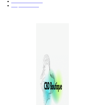
Guides et Conseils
36
E-liquides CBD
29