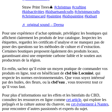
Straw Print Trees🎄
#christmas
#crafting
#kidsactivities
#kidsartsandcrafts
#christmascrafts
#christmascard
#painting
#kidspainting
#kidsart
♬ original sound – Deena
Pour une expérience d’achat optimale, privilégiez les boutiques qui
affichent clairement les produits de leur catalogue. Inspectez les
étiquettes, regardez les certificats d’analyse et ne manquez pas de
poser des questions sur les méthodes de culture et d’extraction.
Certaines boutiques proposent également des produits locaux,
garantissant ainsi une empreinte carbone faible et le soutien aux
producteurs de la région.
En enfin, sachez qu’il existe un moyen pratique de commander vos
produits en ligne, tout en bénéficiant de
cbd bio Locminé
, qui
respecte les normes environnementales. Que vous soyez intéressé
par des huiles, des fleurs, ou la
cbd’eau
, vous trouverez tout ce
qu’il vous faut.
Pour plus d’informations sur les effets et les bienfaits du CBD,
consultez les ressources en ligne comme
cet article
, qui explore les
préjugés et la culture autour du chanvre, ou
cet événement à Nantes
,
pour rencontrer d’autres passionnés et experts du sujet.