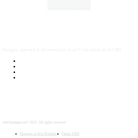
A PROPOS
Partagez, apprenez et découvrez tout ce qu’il faut savoir sur le CBD...
Mentions Légales
Contact Sponsored Post
Nos Partenaires
Site Map
cbd-boutique.eu© 2025. All rights reserved
Marques et Avis Produits
Fleurs CBD