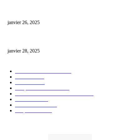
Code promo Destock CBD : nos réductions exclusives pour acheter malin
janvier 26, 2025
huile cbd 20 pourcent
janvier 28, 2025
CATÉGORIE POPULAIRE
Actualités et Innovations
826
Fleurs CBD
73
Huiles CBD
67
Marques et Avis Produits
58
Aliments et boissons infusés au CBD
51
Produits CBD
42
Guides et Conseils
36
E-liquides CBD
29