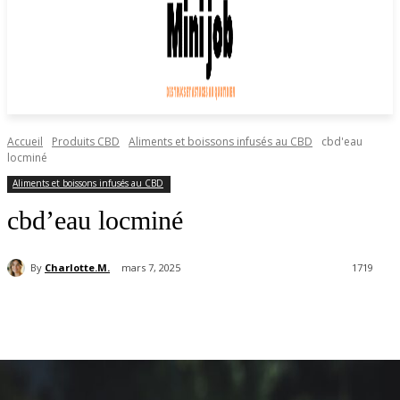
Accueil
Produits CBD
Aliments et boissons infusés au CBD
cbd'eau
locminé
Aliments et boissons infusés au CBD
cbd’eau locminé
By
Charlotte.M.
mars 7, 2025
1719