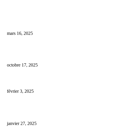
COUP DE CŒUR DE L'ÉDITEUR
Les dangers du mélange des médicaments et du CBD : ce qu’il faut savoir
mars 16, 2025
Les producteurs de CBD lancent un cri d’alarme : « Une taxation excessiv
menacerait notre secteur
octobre 17, 2025
og kush cbd
février 3, 2025
ARTICLES POPULAIRES
E-liquide CBD 5000 mg : effets, saveurs et conseils pour bien choisir
janvier 27, 2025