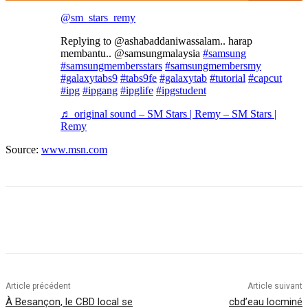
@sm_stars_remy
Replying to @ashabaddaniwassalam.. harap
membantu.. @samsungmalaysia
#samsung
#samsungmembersstars
#samsungmembersmy
#galaxytabs9
#tabs9fe
#galaxytab
#tutorial
#capcut
#ipg
#ipgang
#ipglife
#ipgstudent
♬ original sound – SM Stars | Remy – SM Stars |
Remy
Source:
www.msn.com
Article précédent
Article suivant
À Besançon, le CBD local se
cbd’eau locminé