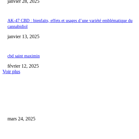
janvier 28, 2025
AK-47 CBD : bienfaits, effets et usages d’une variété emblématique du
cannabidiol
janvier 13, 2025
cbd saint maximin
février 12, 2025
Voir plus
COUP DE CŒUR DE L'ÉDITEUR
Le CBD pourrait-il nuire à la santé reproductive ?
mars 24, 2025
cbd douleurs articulaires avis