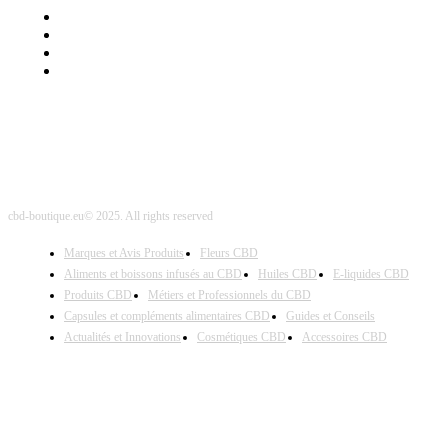
Mentions Légales
Contact Sponsored Post
Nos Partenaires
Site Map
cbd-boutique.eu© 2025. All rights reserved
Marques et Avis Produits
Fleurs CBD
Aliments et boissons infusés au CBD
Huiles CBD
E-liquides CBD
Produits CBD
Métiers et Professionnels du CBD
Capsules et compléments alimentaires CBD
Guides et Conseils
Actualités et Innovations
Cosmétiques CBD
Accessoires CBD