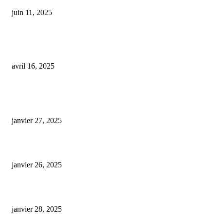
juin 11, 2025
La décision inattendue de l’Italie sur le CBD plonge les producteurs de ch
dans la tourmente
avril 16, 2025
ARTICLES POPULAIRES
E-liquide CBD 5000 mg : effets, saveurs et conseils pour bien choisir
janvier 27, 2025
Code promo Destock CBD : nos réductions exclusives pour acheter malin
janvier 26, 2025
huile cbd 20 pourcent
janvier 28, 2025