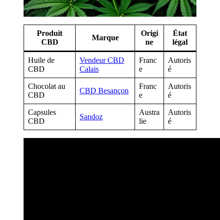
Produit
Origi
État
Marque
CBD
ne
légal
Huile de
Vendeur CBD
Franc
Autoris
CBD
Calais
e
é
Chocolat au
Franc
Autoris
CBD Besançon
CBD
e
é
Capsules
Austra
Autoris
Sandoz
CBD
lie
é