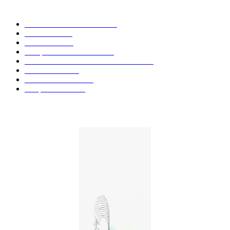
CATÉGORIE POPULAIRE
Actualités et Innovations
826
Fleurs CBD
73
Huiles CBD
67
Marques et Avis Produits
58
Aliments et boissons infusés au CBD
51
Produits CBD
42
Guides et Conseils
36
E-liquides CBD
29