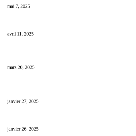
mai 7, 2025
Les conséquences de la consommation de CBD en conduisant
avril 11, 2025
Une avancée significative dans la formulation du cannabidiol booste l’effic
des traitements contre l’épilepsie et la sclérose en plaques
mars 20, 2025
ARTICLES POPULAIRES
E-liquide CBD 5000 mg : effets, saveurs et conseils pour bien choisir
janvier 27, 2025
Code promo Destock CBD : nos réductions exclusives pour acheter malin
janvier 26, 2025