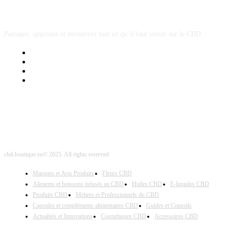
A PROPOS
Partagez, apprenez et découvrez tout ce qu’il faut savoir sur le CBD...
Mentions Légales
Contact Sponsored Post
Nos Partenaires
Site Map
cbd-boutique.eu© 2025. All rights reserved
Marques et Avis Produits
Fleurs CBD
Aliments et boissons infusés au CBD
Huiles CBD
E-liquides CBD
Produits CBD
Métiers et Professionnels du CBD
Capsules et compléments alimentaires CBD
Guides et Conseils
Actualités et Innovations
Cosmétiques CBD
Accessoires CBD