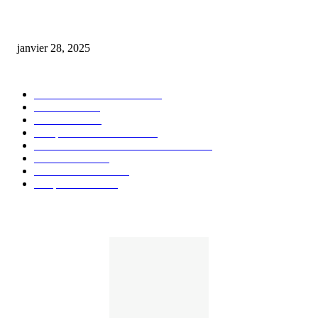
huile cbd 20 pourcent
janvier 28, 2025
CATÉGORIE POPULAIRE
Actualités et Innovations
826
Fleurs CBD
73
Huiles CBD
67
Marques et Avis Produits
58
Aliments et boissons infusés au CBD
51
Produits CBD
42
Guides et Conseils
36
E-liquides CBD
29