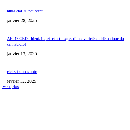
huile cbd 20 pourcent
janvier 28, 2025
AK-47 CBD : bienfaits, effets et usages d’une variété emblématique du
cannabidiol
janvier 13, 2025
cbd saint maximin
février 12, 2025
Voir plus
COUP DE CŒUR DE L'ÉDITEUR
La crise de l’industrie autrichienne du CBD face au monopole du tabac sur
fleurs de chanvre