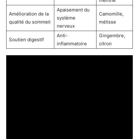
menthe
Apaisement du
Amélioration de la
Camomille,
système
qualité du sommeil
mélisse
nerveux
Anti-
Gingembre,
Soutien digestif
inflammatoire
citron