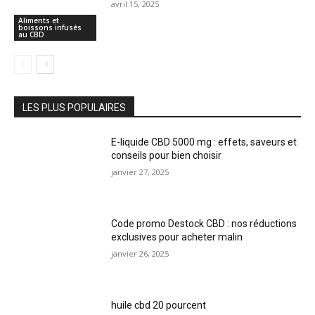
avril 15, 2025
Aliments et
boissons infusés
au CBD
LES PLUS POPULAIRES
E-liquide CBD 5000 mg : effets, saveurs et
conseils pour bien choisir
janvier 27, 2025
Code promo Destock CBD : nos réductions
exclusives pour acheter malin
janvier 26, 2025
huile cbd 20 pourcent