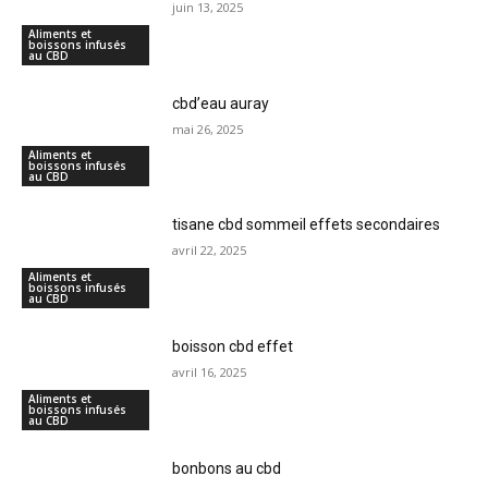
juin 13, 2025
Aliments et
boissons infusés
au CBD
cbd’eau auray
mai 26, 2025
Aliments et
boissons infusés
au CBD
tisane cbd sommeil effets secondaires
avril 22, 2025
Aliments et
boissons infusés
au CBD
boisson cbd effet
avril 16, 2025
Aliments et
boissons infusés
au CBD
bonbons au cbd