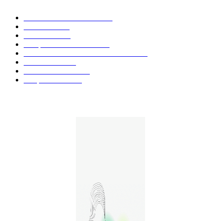
Actualités et Innovations
826
Fleurs CBD
73
Huiles CBD
67
Marques et Avis Produits
58
Aliments et boissons infusés au CBD
51
Produits CBD
42
Guides et Conseils
36
E-liquides CBD
29