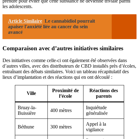
prendre pour éviter que cette substance ne devienne triviale parmi
les adolescents.
Article Similaire
Le cannabidiol pourrait
apaiser l'anxiété liée au cancer du sein
avancé
Comparaison avec d’autres initiatives similaires
Des initiatives comme celle-ci ont également été observées dans
d’autres villes, avec des distributeurs de CBD installés près d’écoles,
entraînant des débats similaires. Voici un tableau récapitulatif des
lieux d’implantation et des réactions qui en ont découlé :
Proximité de
Réactions des
Ville
l’école
parents
Bruay-la-
Inquiétude
400 mètres
Buissière
généralisée
Appel à la
Béthune
300 mètres
vigilance