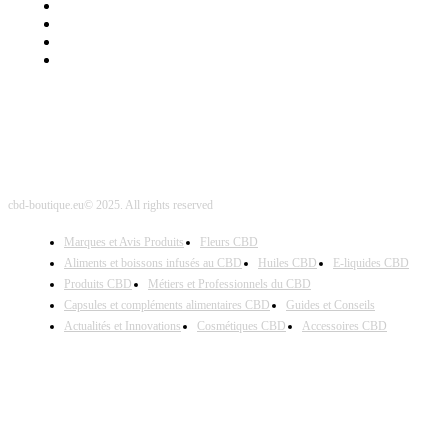
Mentions Légales
Contact Sponsored Post
Nos Partenaires
Site Map
cbd-boutique.eu© 2025. All rights reserved
Marques et Avis Produits
Fleurs CBD
Aliments et boissons infusés au CBD
Huiles CBD
E-liquides CBD
Produits CBD
Métiers et Professionnels du CBD
Capsules et compléments alimentaires CBD
Guides et Conseils
Actualités et Innovations
Cosmétiques CBD
Accessoires CBD