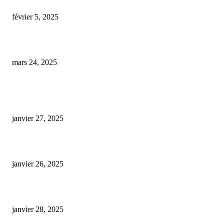
cbd chien anxieux
février 5, 2025
Test positif à la sortie d’une rave : elle assure n’avoir consommé que du 
mars 24, 2025
ARTICLES POPULAIRES
E-liquide CBD 5000 mg : effets, saveurs et conseils pour bien choisir
janvier 27, 2025
Code promo Destock CBD : nos réductions exclusives pour acheter malin
janvier 26, 2025
huile cbd 20 pourcent
janvier 28, 2025
CATÉGORIE POPULAIRE