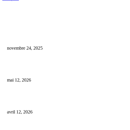
COUP DE CŒUR DE L'ÉDITEUR
CBD en France : l’alliance nécessaire entre recherche scientifique et quête 
bien-être pour un marché plus rigoureux
novembre 24, 2025
Interdiction des bonbons, gâteaux et tisanes au CBD dès le 15 mai : quels
risques pour notre santé ?
mai 12, 2026
Des anniversaires sur mesure pour nos compagnons : brunchs avec leur
‘Toutouccino’, glaces gourmandes et bien plus encore…
avril 12, 2026
ARTICLES POPULAIRES