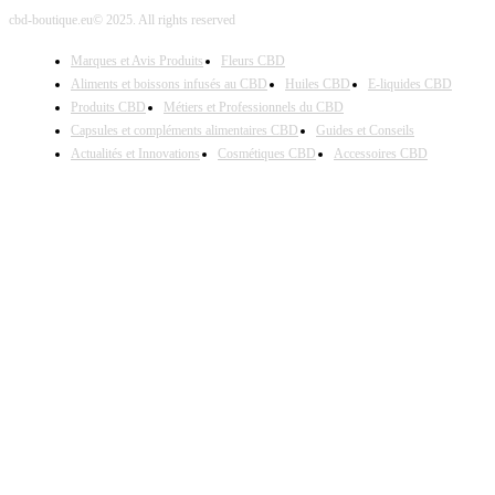
cbd-boutique.eu© 2025. All rights reserved
Marques et Avis Produits
Fleurs CBD
Aliments et boissons infusés au CBD
Huiles CBD
E-liquides CBD
Produits CBD
Métiers et Professionnels du CBD
Capsules et compléments alimentaires CBD
Guides et Conseils
Actualités et Innovations
Cosmétiques CBD
Accessoires CBD