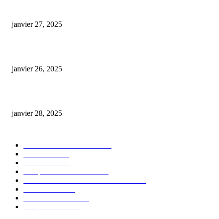
E-liquide CBD 5000 mg : effets, saveurs et conseils pour bien choisir
janvier 27, 2025
Code promo Destock CBD : nos réductions exclusives pour acheter malin
janvier 26, 2025
huile cbd 20 pourcent
janvier 28, 2025
CATÉGORIE POPULAIRE
Actualités et Innovations
826
Fleurs CBD
73
Huiles CBD
67
Marques et Avis Produits
58
Aliments et boissons infusés au CBD
51
Produits CBD
42
Guides et Conseils
36
E-liquides CBD
29