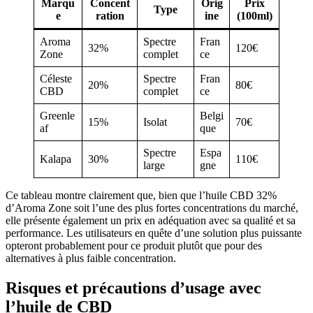
Marqu
Concent
Orig
Prix
Type
e
ration
ine
(100ml)
Aroma
Spectre
Fran
32%
120€
Zone
complet
ce
Céleste
Spectre
Fran
20%
80€
CBD
complet
ce
Greenle
Belgi
15%
Isolat
70€
af
que
Spectre
Espa
Kalapa
30%
110€
large
gne
Ce tableau montre clairement que, bien que l’huile CBD 32%
d’Aroma Zone soit l’une des plus fortes concentrations du marché,
elle présente également un prix en adéquation avec sa qualité et sa
performance. Les utilisateurs en quête d’une solution plus puissante
opteront probablement pour ce produit plutôt que pour des
alternatives à plus faible concentration.
Risques et précautions d’usage avec
l’huile de CBD