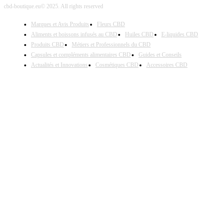
cbd-boutique.eu© 2025. All rights reserved
Marques et Avis Produits
Fleurs CBD
Aliments et boissons infusés au CBD
Huiles CBD
E-liquides CBD
Produits CBD
Métiers et Professionnels du CBD
Capsules et compléments alimentaires CBD
Guides et Conseils
Actualités et Innovations
Cosmétiques CBD
Accessoires CBD