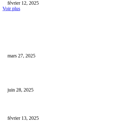
février 12, 2025
Voir plus
COUP DE CŒUR DE L'ÉDITEUR
cbd douleur musculaire
mars 27, 2025
Après la destruction de sa serre par un orage, un producteur de CBD de l’
se mobilise avec un code promo
juin 28, 2025
cbd stress pharmacie
février 13, 2025
ARTICLES POPULAIRES