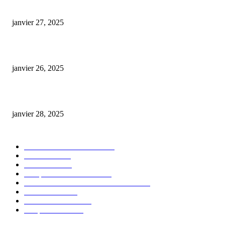
E-liquide CBD 5000 mg : effets, saveurs et conseils pour bien choisir
janvier 27, 2025
Code promo Destock CBD : nos réductions exclusives pour acheter malin
janvier 26, 2025
huile cbd 20 pourcent
janvier 28, 2025
CATÉGORIE POPULAIRE
Actualités et Innovations
826
Fleurs CBD
73
Huiles CBD
67
Marques et Avis Produits
58
Aliments et boissons infusés au CBD
51
Produits CBD
42
Guides et Conseils
36
E-liquides CBD
29