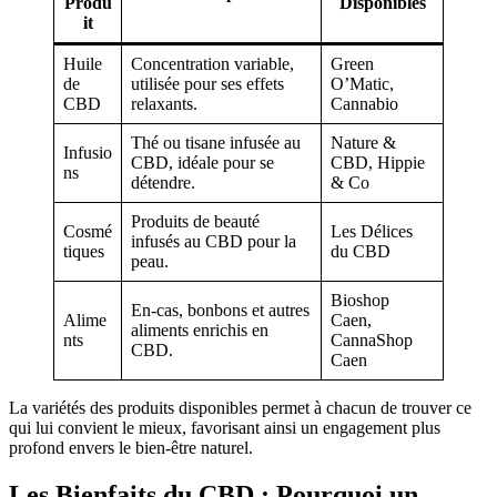
Produ
Disponibles
it
Huile
Concentration variable,
Green
de
utilisée pour ses effets
O’Matic,
CBD
relaxants.
Cannabio
Thé ou tisane infusée au
Nature &
Infusio
CBD, idéale pour se
CBD, Hippie
ns
détendre.
& Co
Produits de beauté
Cosmé
Les Délices
infusés au CBD pour la
tiques
du CBD
peau.
Bioshop
En-cas, bonbons et autres
Alime
Caen,
aliments enrichis en
nts
CannaShop
CBD.
Caen
La variétés des produits disponibles permet à chacun de trouver ce
qui lui convient le mieux, favorisant ainsi un engagement plus
profond envers le bien-être naturel.
Les Bienfaits du CBD : Pourquoi un