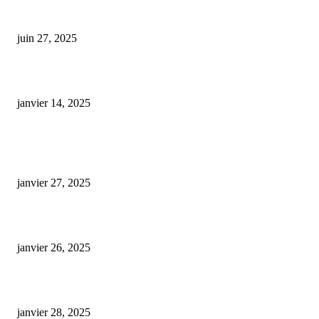
Les terroirs du chanvre : l’émergence d’une AOP pour le CBD ?
juin 27, 2025
Fiche métier : Responsable commercial d’une marque de CBD
janvier 14, 2025
ARTICLES POPULAIRES
E-liquide CBD 5000 mg : effets, saveurs et conseils pour bien choisir
janvier 27, 2025
Code promo Destock CBD : nos réductions exclusives pour acheter malin
janvier 26, 2025
huile cbd 20 pourcent
janvier 28, 2025