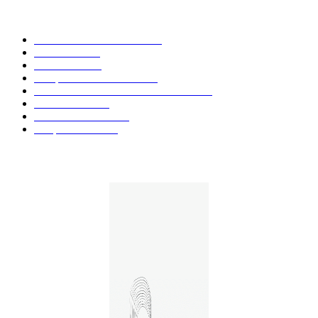
CATÉGORIE POPULAIRE
Actualités et Innovations
826
Fleurs CBD
73
Huiles CBD
67
Marques et Avis Produits
58
Aliments et boissons infusés au CBD
51
Produits CBD
42
Guides et Conseils
36
E-liquides CBD
29