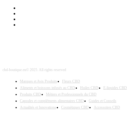
Mentions Légales
Contact Sponsored Post
Nos Partenaires
Site Map
cbd-boutique.eu© 2025. All rights reserved
Marques et Avis Produits
Fleurs CBD
Aliments et boissons infusés au CBD
Huiles CBD
E-liquides CBD
Produits CBD
Métiers et Professionnels du CBD
Capsules et compléments alimentaires CBD
Guides et Conseils
Actualités et Innovations
Cosmétiques CBD
Accessoires CBD