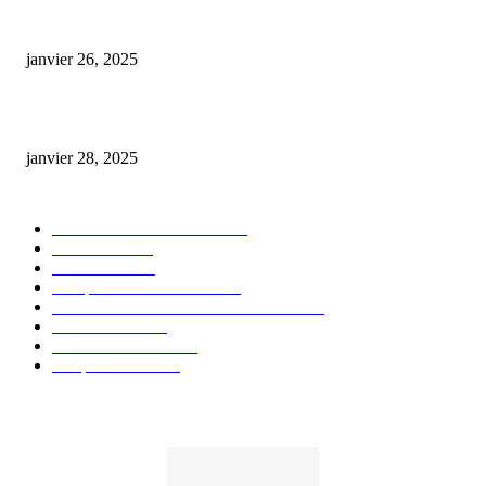
Code promo Destock CBD : nos réductions exclusives pour acheter malin
janvier 26, 2025
huile cbd 20 pourcent
janvier 28, 2025
CATÉGORIE POPULAIRE
Actualités et Innovations
826
Fleurs CBD
73
Huiles CBD
67
Marques et Avis Produits
58
Aliments et boissons infusés au CBD
51
Produits CBD
42
Guides et Conseils
36
E-liquides CBD
29