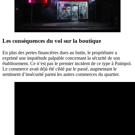
Les conséquences du vol sur la boutique
En plus des pertes financières dues au butin, le propriétaire a
exprimé une inquiétude palpable concernant la sécurité de son
établissement. Ce n’est pas le premier incident de ce type à Paimpol.
Le commerce avait déjà été ciblé par le passé, augmentant le
sentiment d’insécurité parmi les autres commerces du quartier.