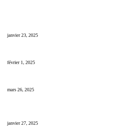
COUP DE CŒUR DE L'ÉDITEUR
super skunk cbd
janvier 23, 2025
cbd pont de cheruy
février 1, 2025
Cérilly : un au revoir pour le commerce L’Audacieuse CBD
mars 26, 2025
ARTICLES POPULAIRES
E-liquide CBD 5000 mg : effets, saveurs et conseils pour bien choisir
janvier 27, 2025