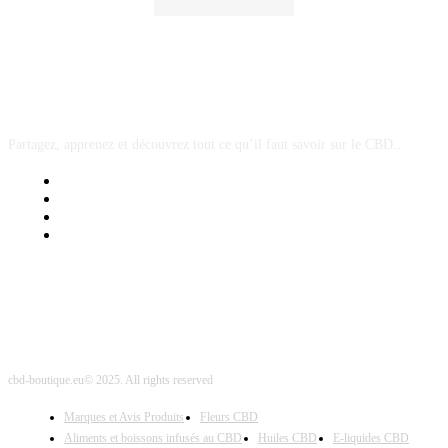
A PROPOS
Partagez, apprenez et découvrez tout ce qu’il faut savoir sur le CBD...
Mentions Légales
Contact Sponsored Post
Nos Partenaires
Site Map
cbd-boutique.eu© 2025. All rights reserved
Marques et Avis Produits
Fleurs CBD
Aliments et boissons infusés au CBD
Huiles CBD
E-liquides CBD