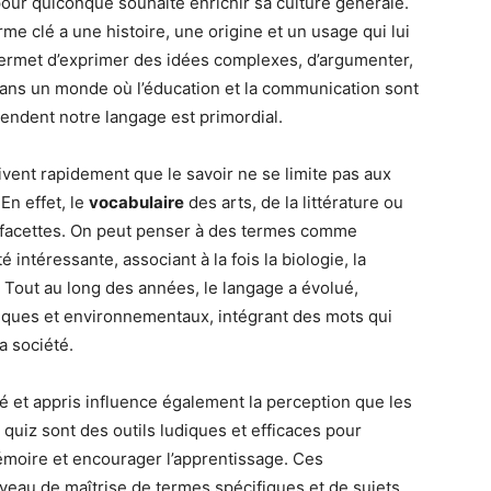
pour quiconque souhaite enrichir sa culture générale.
 clé a une histoire, une origine et un usage qui lui
rmet d’exprimer des idées complexes, d’argumenter,
Dans un monde où l’éducation et la communication sont
endent notre langage est primordial.
ivent rapidement que le savoir ne se limite pas aux
 En effet, le
vocabulaire
des arts, de la littérature ou
e facettes. On peut penser à des termes comme
 intéressante, associant à la fois la biologie, la
. Tout au long des années, le langage a évolué,
iques et environnementaux, intégrant des mots qui
a société.
 et appris influence également la perception que les
quiz sont des outils ludiques et efficaces pour
émoire et encourager l’apprentissage. Ces
veau de maîtrise de termes spécifiques et de sujets