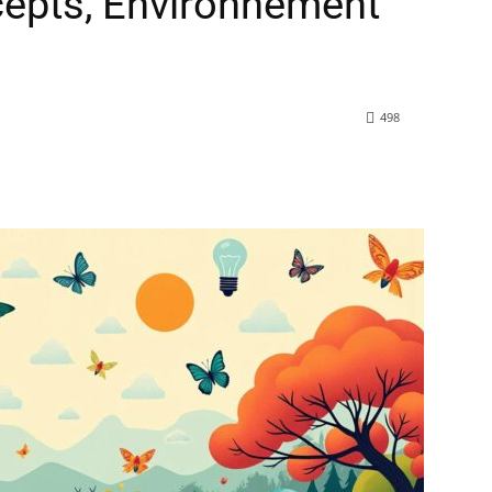
epts, Environnement
498