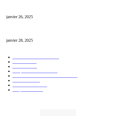
Code promo Destock CBD : nos réductions exclusives pour acheter malin
janvier 26, 2025
huile cbd 20 pourcent
janvier 28, 2025
CATÉGORIE POPULAIRE
Actualités et Innovations
826
Fleurs CBD
73
Huiles CBD
67
Marques et Avis Produits
58
Aliments et boissons infusés au CBD
51
Produits CBD
42
Guides et Conseils
36
E-liquides CBD
29