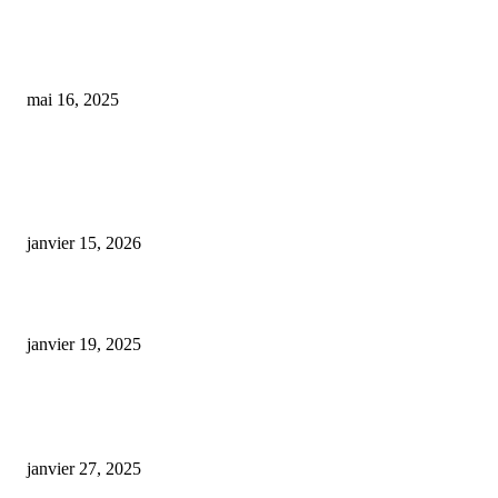
Bruno Retailleau à Nîmes : entre un bateau échoué et le CBD en vogue, les
temps forts de l’actualité régionale
mai 16, 2025
Cinétique pharmacologique du cannabidiol, du (-)-trans-Δ9-
tétrahydrocannabinol et de leurs métabolites oxydatifs après administration
intraveineuse et orale d’un produit de chanvre à spectre complet dominant.
janvier 15, 2026
cbd bureau de tabac avis
janvier 19, 2025
ARTICLES POPULAIRES
E-liquide CBD 5000 mg : effets, saveurs et conseils pour bien choisir
janvier 27, 2025