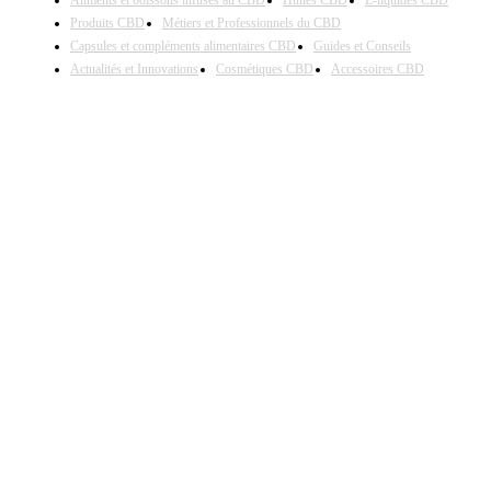
Aliments et boissons infusés au CBD
Huiles CBD
E-liquides CBD
Produits CBD
Métiers et Professionnels du CBD
Capsules et compléments alimentaires CBD
Guides et Conseils
Actualités et Innovations
Cosmétiques CBD
Accessoires CBD