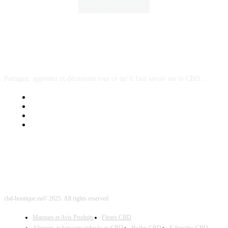
A PROPOS
Partagez, apprenez et découvrez tout ce qu’il faut savoir sur le CBD...
Mentions Légales
Contact Sponsored Post
Nos Partenaires
Site Map
cbd-boutique.eu© 2025. All rights reserved
Marques et Avis Produits
Fleurs CBD