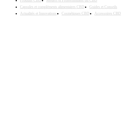
Produits CBD
Métiers et Professionnels du CBD
Capsules et compléments alimentaires CBD
Guides et Conseils
Actualités et Innovations
Cosmétiques CBD
Accessoires CBD