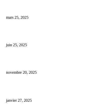
cbd et anxiolytique
mars 25, 2025
Le CBD au quotidien : un véritable allié pour le bien-être ou juste une ten
passagère ?
juin 25, 2025
Chiens et cannabis : À Denver, l’ivresse n’est ni une fête pour les toutous n
pour leurs maîtres
novembre 20, 2025
ARTICLES POPULAIRES
E-liquide CBD 5000 mg : effets, saveurs et conseils pour bien choisir
janvier 27, 2025