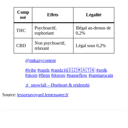
Comp
Effets
Légalité
osé
Psychoactif,
Illégal au-dessus de
THC
euphoriant
0,2%
Non psychoactif,
CBD
Légal sous 0,2%
relaxant
@mikazycontent
#lvibe
#rapdz
#rapdz16🇩🇿🇲🇦🇹🇳
#zedk
#skorp
#flenn
#dororo
#pauseflow
#rapmarocain
♬ snowfall – Øneheart & reidenshi
Source:
lessorsavoyard.lemessager.fr