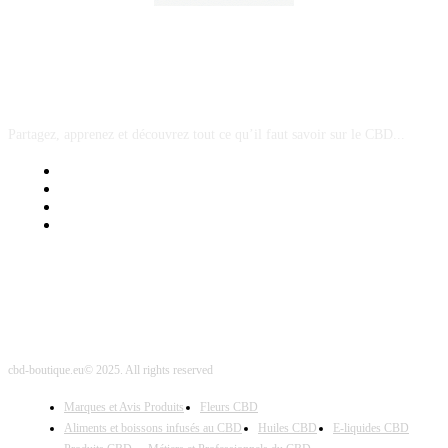
A PROPOS
Partagez, apprenez et découvrez tout ce qu’il faut savoir sur le CBD...
Mentions Légales
Contact Sponsored Post
Nos Partenaires
Site Map
cbd-boutique.eu© 2025. All rights reserved
Marques et Avis Produits
Fleurs CBD
Aliments et boissons infusés au CBD
Huiles CBD
E-liquides CBD