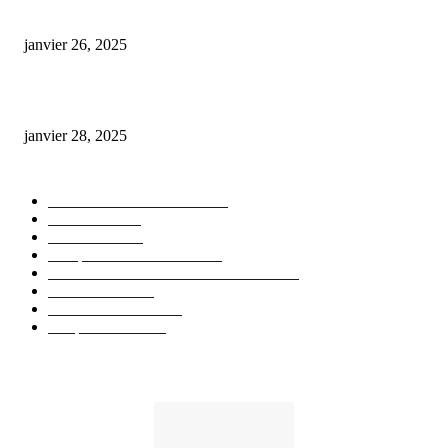
Code promo Destock CBD : nos réductions exclusives pour acheter malin
janvier 26, 2025
huile cbd 20 pourcent
janvier 28, 2025
CATÉGORIE POPULAIRE
Actualités et Innovations
826
Fleurs CBD
73
Huiles CBD
67
Marques et Avis Produits
58
Aliments et boissons infusés au CBD
51
Produits CBD
42
Guides et Conseils
36
E-liquides CBD
29