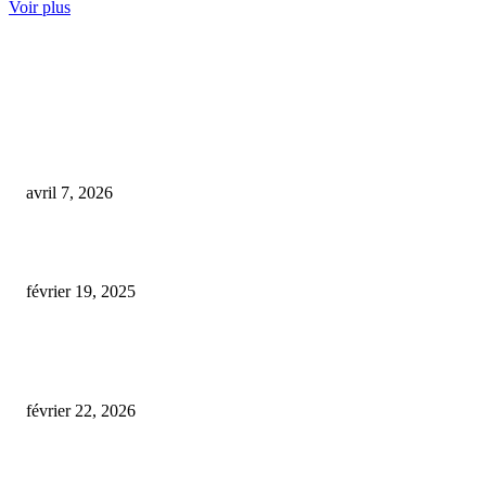
Voir plus
COUP DE CŒUR DE L'ÉDITEUR
Un stock de CBD cache 18 grammes d’un produit interdit : une découverte
surprenante
avril 7, 2026
magasin cbd lyon
février 19, 2025
Protoxyde d’azote, CBD et puff : que disent vraiment les réglementations 
vigueur ?
février 22, 2026
ARTICLES POPULAIRES