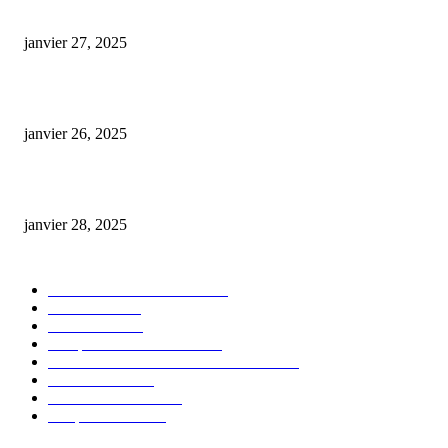
E-liquide CBD 5000 mg : effets, saveurs et conseils pour bien choisir
janvier 27, 2025
Code promo Destock CBD : nos réductions exclusives pour acheter malin
janvier 26, 2025
huile cbd 20 pourcent
janvier 28, 2025
CATÉGORIE POPULAIRE
Actualités et Innovations
826
Fleurs CBD
73
Huiles CBD
67
Marques et Avis Produits
58
Aliments et boissons infusés au CBD
51
Produits CBD
42
Guides et Conseils
36
E-liquides CBD
29