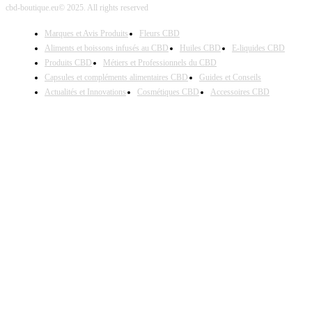
cbd-boutique.eu© 2025. All rights reserved
Marques et Avis Produits
Fleurs CBD
Aliments et boissons infusés au CBD
Huiles CBD
E-liquides CBD
Produits CBD
Métiers et Professionnels du CBD
Capsules et compléments alimentaires CBD
Guides et Conseils
Actualités et Innovations
Cosmétiques CBD
Accessoires CBD