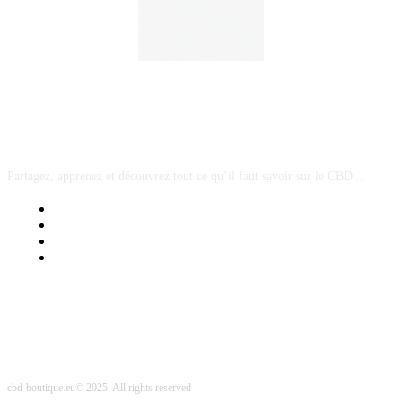
A PROPOS
Partagez, apprenez et découvrez tout ce qu’il faut savoir sur le CBD...
Mentions Légales
Contact Sponsored Post
Nos Partenaires
Site Map
cbd-boutique.eu© 2025. All rights reserved