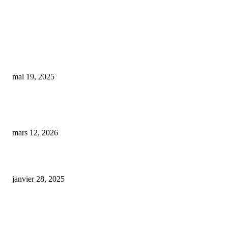
COUP DE CŒUR DE L'ÉDITEUR
Il croyait transporter plus de 50 kg de cannabis, mais les gendarmes lui rév
qu’il ne s’agit que de CBD
mai 19, 2025
Arthrose canine : comment laser, CBD et massages peuvent apaiser la doul
votre chien
mars 12, 2026
kit pour faire pousser du cbd
janvier 28, 2025
ARTICLES POPULAIRES
E-liquide CBD 5000 mg : effets, saveurs et conseils pour bien choisir