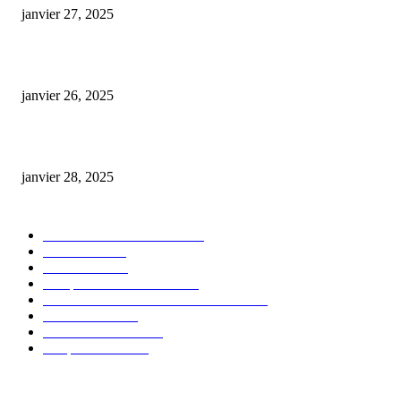
janvier 27, 2025
Code promo Destock CBD : nos réductions exclusives pour acheter malin
janvier 26, 2025
huile cbd 20 pourcent
janvier 28, 2025
CATÉGORIE POPULAIRE
Actualités et Innovations
826
Fleurs CBD
73
Huiles CBD
67
Marques et Avis Produits
58
Aliments et boissons infusés au CBD
51
Produits CBD
42
Guides et Conseils
36
E-liquides CBD
29