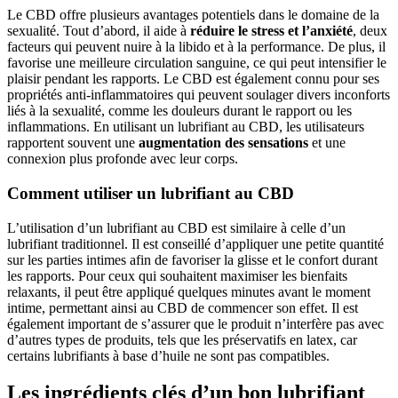
Le CBD offre plusieurs avantages potentiels dans le domaine de la
sexualité. Tout d’abord, il aide à
réduire le stress et l’anxiété
, deux
facteurs qui peuvent nuire à la libido et à la performance. De plus, il
favorise une meilleure circulation sanguine, ce qui peut intensifier le
plaisir pendant les rapports. Le CBD est également connu pour ses
propriétés anti-inflammatoires qui peuvent soulager divers inconforts
liés à la sexualité, comme les douleurs durant le rapport ou les
inflammations. En utilisant un lubrifiant au CBD, les utilisateurs
rapportent souvent une
augmentation des sensations
et une
connexion plus profonde avec leur corps.
Comment utiliser un lubrifiant au CBD
L’utilisation d’un lubrifiant au CBD est similaire à celle d’un
lubrifiant traditionnel. Il est conseillé d’appliquer une petite quantité
sur les parties intimes afin de favoriser la glisse et le confort durant
les rapports. Pour ceux qui souhaitent maximiser les bienfaits
relaxants, il peut être appliqué quelques minutes avant le moment
intime, permettant ainsi au CBD de commencer son effet. Il est
également important de s’assurer que le produit n’interfère pas avec
d’autres types de produits, tels que les préservatifs en latex, car
certains lubrifiants à base d’huile ne sont pas compatibles.
Les ingrédients clés d’un bon lubrifiant