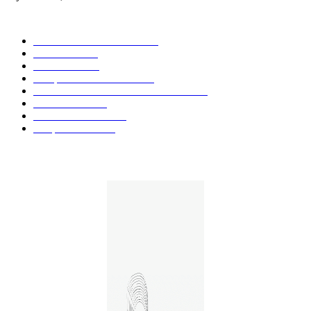
CATÉGORIE POPULAIRE
Actualités et Innovations
826
Fleurs CBD
73
Huiles CBD
67
Marques et Avis Produits
58
Aliments et boissons infusés au CBD
51
Produits CBD
42
Guides et Conseils
36
E-liquides CBD
29