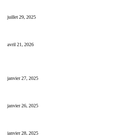
Le CBD et ses interactions avec les médicaments : ce qu’il faut savoir
juillet 29, 2025
Comment trouver des fleurs de CBD de qualité à prix abordable ?
avril 21, 2026
ARTICLES POPULAIRES
E-liquide CBD 5000 mg : effets, saveurs et conseils pour bien choisir
janvier 27, 2025
Code promo Destock CBD : nos réductions exclusives pour acheter malin
janvier 26, 2025
huile cbd 20 pourcent
janvier 28, 2025