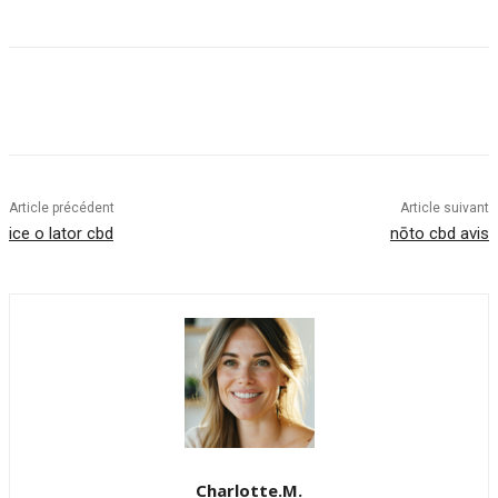
Article précédent
Article suivant
ice o lator cbd
nōto cbd avis
Charlotte.M.