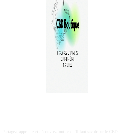
A PROPOS
Partagez, apprenez et découvrez tout ce qu’il faut savoir sur le CBD...