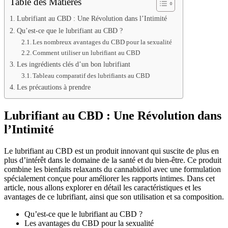
Table des Matières
Lubrifiant au CBD : Une Révolution dans l’Intimité
Qu’est-ce que le lubrifiant au CBD ?
Les nombreux avantages du CBD pour la sexualité
Comment utiliser un lubrifiant au CBD
Les ingrédients clés d’un bon lubrifiant
Tableau comparatif des lubrifiants au CBD
Les précautions à prendre
Lubrifiant au CBD : Une Révolution dans
l’Intimité
Le lubrifiant au CBD est un produit innovant qui suscite de plus en
plus d’intérêt dans le domaine de la santé et du bien-être. Ce produit
combine les bienfaits relaxants du cannabidiol avec une formulation
spécialement conçue pour améliorer les rapports intimes. Dans cet
article, nous allons explorer en détail les caractéristiques et les
avantages de ce lubrifiant, ainsi que son utilisation et sa composition.
Qu’est-ce que le lubrifiant au CBD ?
Les avantages du CBD pour la sexualité