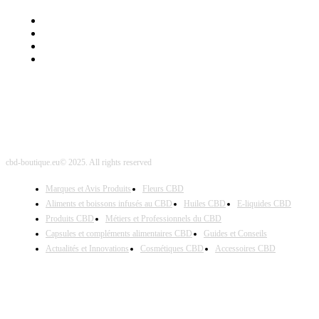
Mentions Légales
Contact Sponsored Post
Nos Partenaires
Site Map
cbd-boutique.eu© 2025. All rights reserved
Marques et Avis Produits
Fleurs CBD
Aliments et boissons infusés au CBD
Huiles CBD
E-liquides CBD
Produits CBD
Métiers et Professionnels du CBD
Capsules et compléments alimentaires CBD
Guides et Conseils
Actualités et Innovations
Cosmétiques CBD
Accessoires CBD