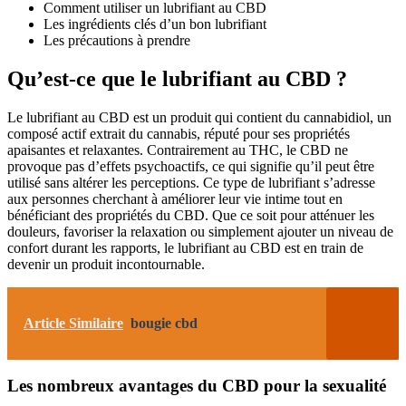
Comment utiliser un lubrifiant au CBD
Les ingrédients clés d’un bon lubrifiant
Les précautions à prendre
Qu’est-ce que le lubrifiant au CBD ?
Le lubrifiant au CBD est un produit qui contient du cannabidiol, un
composé actif extrait du cannabis, réputé pour ses propriétés
apaisantes et relaxantes. Contrairement au THC, le CBD ne
provoque pas d’effets psychoactifs, ce qui signifie qu’il peut être
utilisé sans altérer les perceptions. Ce type de lubrifiant s’adresse
aux personnes cherchant à améliorer leur vie intime tout en
bénéficiant des propriétés du CBD. Que ce soit pour atténuer les
douleurs, favoriser la relaxation ou simplement ajouter un niveau de
confort durant les rapports, le lubrifiant au CBD est en train de
devenir un produit incontournable.
Article Similaire
bougie cbd
Les nombreux avantages du CBD pour la sexualité