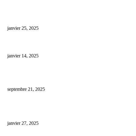
COUP DE CŒUR DE L'ÉDITEUR
cbd full spectrum 30
janvier 25, 2025
rhum arrangé cbd
janvier 14, 2025
« La bataille d’un agent RATP contre le licenciement : quand le CBD et le
trouble bipolaire soulèvent des questions éthiques »
septembre 21, 2025
ARTICLES POPULAIRES
E-liquide CBD 5000 mg : effets, saveurs et conseils pour bien choisir
janvier 27, 2025