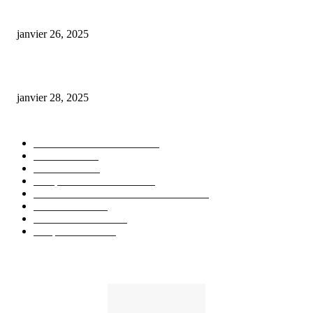
Code promo Destock CBD : nos réductions exclusives pour acheter malin
janvier 26, 2025
huile cbd 20 pourcent
janvier 28, 2025
CATÉGORIE POPULAIRE
Actualités et Innovations
826
Fleurs CBD
73
Huiles CBD
67
Marques et Avis Produits
58
Aliments et boissons infusés au CBD
51
Produits CBD
42
Guides et Conseils
36
E-liquides CBD
29