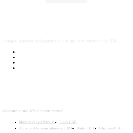
A PROPOS
Partagez, apprenez et découvrez tout ce qu’il faut savoir sur le CBD...
Mentions Légales
Contact Sponsored Post
Nos Partenaires
Site Map
cbd-boutique.eu© 2025. All rights reserved
Marques et Avis Produits
Fleurs CBD
Aliments et boissons infusés au CBD
Huiles CBD
E-liquides CBD