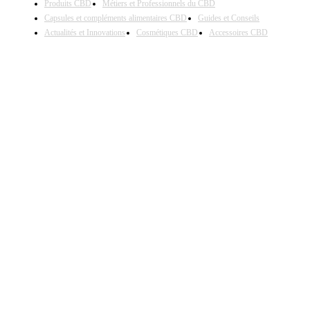
Produits CBD
Métiers et Professionnels du CBD
Capsules et compléments alimentaires CBD
Guides et Conseils
Actualités et Innovations
Cosmétiques CBD
Accessoires CBD