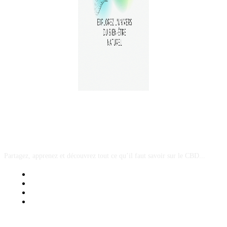
A PROPOS
Partagez, apprenez et découvrez tout ce qu’il faut savoir sur le CBD...
Mentions Légales
Contact Sponsored Post
Nos Partenaires
Site Map