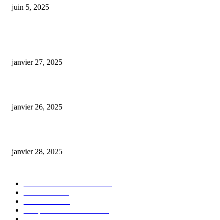
juin 5, 2025
ARTICLES POPULAIRES
E-liquide CBD 5000 mg : effets, saveurs et conseils pour bien choisir
janvier 27, 2025
Code promo Destock CBD : nos réductions exclusives pour acheter malin
janvier 26, 2025
huile cbd 20 pourcent
janvier 28, 2025
CATÉGORIE POPULAIRE
Actualités et Innovations
826
Fleurs CBD
73
Huiles CBD
67
Marques et Avis Produits
58
Aliments et boissons infusés au CBD
51