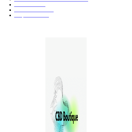
Produits CBD
42
Guides et Conseils
36
E-liquides CBD
29