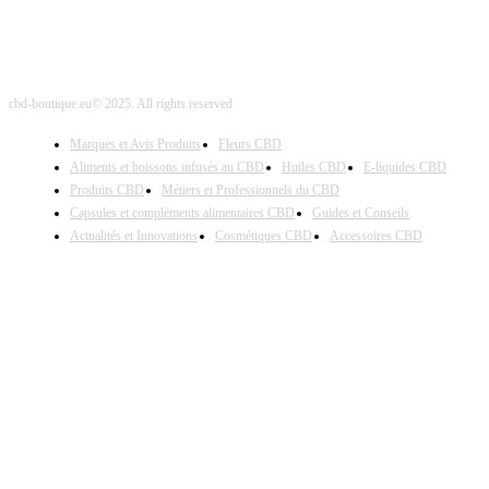
cbd-boutique.eu© 2025. All rights reserved
Marques et Avis Produits
Fleurs CBD
Aliments et boissons infusés au CBD
Huiles CBD
E-liquides CBD
Produits CBD
Métiers et Professionnels du CBD
Capsules et compléments alimentaires CBD
Guides et Conseils
Actualités et Innovations
Cosmétiques CBD
Accessoires CBD