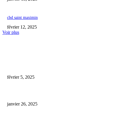
cbd saint maximin
février 12, 2025
Voir plus
COUP DE CŒUR DE L'ÉDITEUR
cbd avis forum
février 5, 2025
cbd shop orleans
janvier 26, 2025
Entretien avec Émilie Valentin, responsable des produits CBD chez Boiron
France : trois questions révélatrices