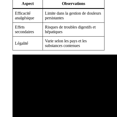
Aspect
Observations
Efficacité
Limite dans la gestion de douleurs
analgésique
persistantes
Effets
Risques de troubles digestifs et
secondaires
hépatiques
Varie selon les pays et les
Légalité
substances contenues