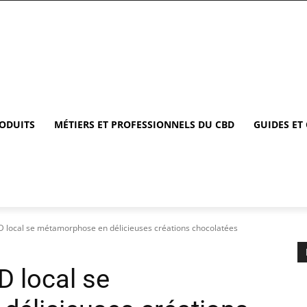
RODUITS
MÉTIERS ET PROFESSIONNELS DU CBD
GUIDES ET
D local se métamorphose en délicieuses créations chocolatées
D local se