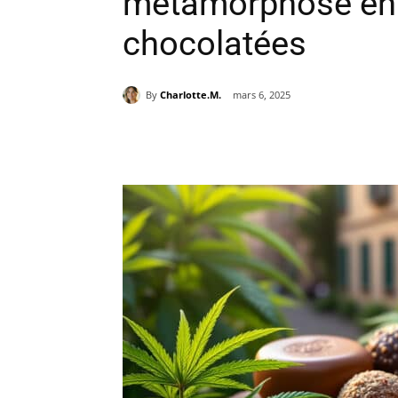
métamorphose en d
chocolatées
By
Charlotte.M.
mars 6, 2025
Partager