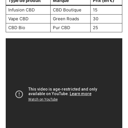
Type de produit
Marque
Prix (en €)
Infusion CBD
CBD Boutique
15
Vape CBD
Green Roads
30
CBD Bio
Pur CBD
25