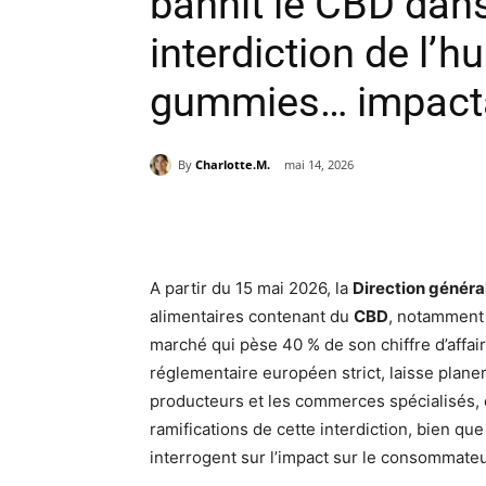
bannit le CBD dans 
interdiction de l’hu
gummies… impacta
By
Charlotte.M.
mai 14, 2026
Partager
A partir du 15 mai 2026, la
Direction général
alimentaires contenant du
CBD
, notamment 
marché qui pèse 40 % de son chiffre d’affair
réglementaire européen strict, laisse pla
producteurs et les commerces spécialisés, 
ramifications de cette interdiction, bien qu
interrogent sur l’impact sur le consommateur