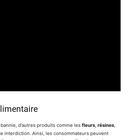
limentaire
a bannie, d’autres produits comme les
fleurs
,
résines
,
e interdiction. Ainsi, les consommateurs peuvent