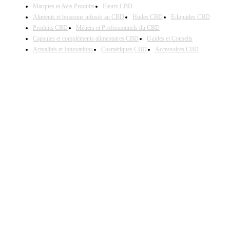
Marques et Avis Produits
Fleurs CBD
Aliments et boissons infusés au CBD
Huiles CBD
E-liquides CBD
Produits CBD
Métiers et Professionnels du CBD
Capsules et compléments alimentaires CBD
Guides et Conseils
Actualités et Innovations
Cosmétiques CBD
Accessoires CBD