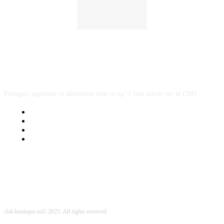
A PROPOS
Partagez, apprenez et découvrez tout ce qu’il faut savoir sur le CBD...
Mentions Légales
Contact Sponsored Post
Nos Partenaires
Site Map
cbd-boutique.eu© 2025. All rights reserved