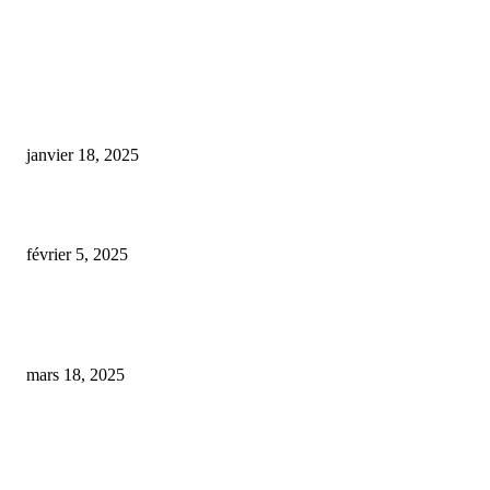
COUP DE CŒUR DE L'ÉDITEUR
paquet de cigarette cbd
janvier 18, 2025
tisane cbd avis
février 5, 2025
Chenevia, expert en cannabis thérapeutique, se lance dans la construction 
nouvelle usine
mars 18, 2025
ARTICLES POPULAIRES
E-liquide CBD 5000 mg : effets, saveurs et conseils pour bien choisir