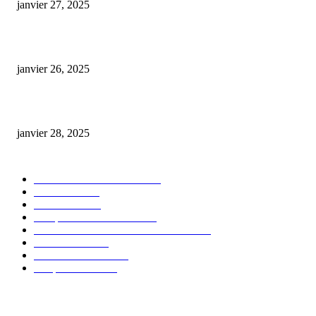
janvier 27, 2025
Code promo Destock CBD : nos réductions exclusives pour acheter malin
janvier 26, 2025
huile cbd 20 pourcent
janvier 28, 2025
CATÉGORIE POPULAIRE
Actualités et Innovations
826
Fleurs CBD
73
Huiles CBD
67
Marques et Avis Produits
58
Aliments et boissons infusés au CBD
51
Produits CBD
42
Guides et Conseils
36
E-liquides CBD
29