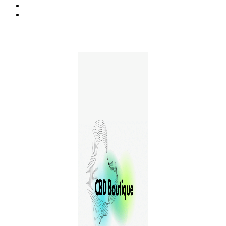
Guides et Conseils
36
E-liquides CBD
29