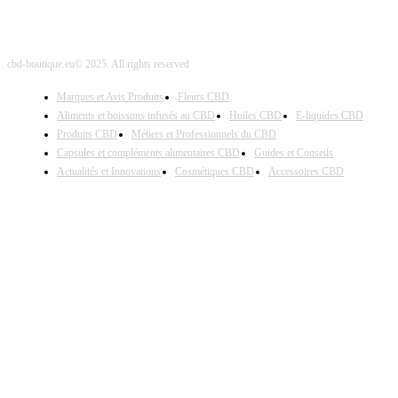
cbd-boutique.eu© 2025. All rights reserved
Marques et Avis Produits
Fleurs CBD
Aliments et boissons infusés au CBD
Huiles CBD
E-liquides CBD
Produits CBD
Métiers et Professionnels du CBD
Capsules et compléments alimentaires CBD
Guides et Conseils
Actualités et Innovations
Cosmétiques CBD
Accessoires CBD