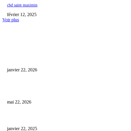
cbd saint maximin
février 12, 2025
Voir plus
COUP DE CŒUR DE L'ÉDITEUR
Interdiction du chanvre : un chemin barré vers la tranquillité pour les ani
vulnérables (Tribune
janvier 22, 2026
« 100 % naturel et local, sans aucune trace de THC : pourquoi l’interdicti
reste incompréhensible »
mai 22, 2026
puff cbd 3000mg
janvier 22, 2025