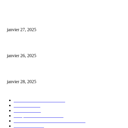
ARTICLES POPULAIRES
E-liquide CBD 5000 mg : effets, saveurs et conseils pour bien choisir
janvier 27, 2025
Code promo Destock CBD : nos réductions exclusives pour acheter malin
janvier 26, 2025
huile cbd 20 pourcent
janvier 28, 2025
CATÉGORIE POPULAIRE
Actualités et Innovations
826
Fleurs CBD
73
Huiles CBD
67
Marques et Avis Produits
58
Aliments et boissons infusés au CBD
51
Produits CBD
42