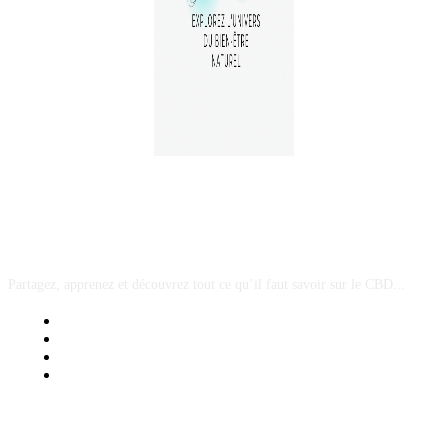
A PROPOS
Partagez, apprenez et découvrez tout ce qu’il faut savoir sur le CBD...
Mentions Légales
Contact Sponsored Post
Nos Partenaires
Site Map