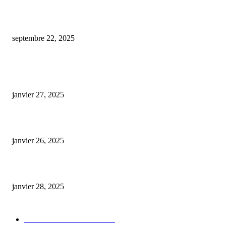
La FDA avertit les entreprises commercialisant des produits à base de CB
approuvés
septembre 22, 2025
ARTICLES POPULAIRES
E-liquide CBD 5000 mg : effets, saveurs et conseils pour bien choisir
janvier 27, 2025
Code promo Destock CBD : nos réductions exclusives pour acheter malin
janvier 26, 2025
huile cbd 20 pourcent
janvier 28, 2025
CATÉGORIE POPULAIRE
Actualités et Innovations
826