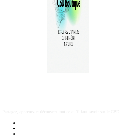
A PROPOS
Partagez, apprenez et découvrez tout ce qu’il faut savoir sur le CBD...
Mentions Légales
Contact Sponsored Post
Nos Partenaires