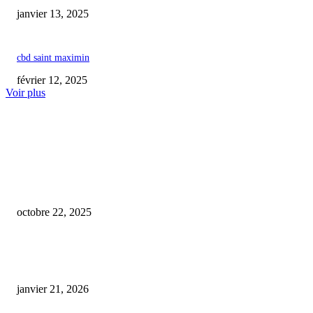
janvier 13, 2025
cbd saint maximin
février 12, 2025
Voir plus
COUP DE CŒUR DE L'ÉDITEUR
Le cannabis : un allié surprenant pour soulager l’anxiété chez nos compag
canins ?
octobre 22, 2025
Conduite sous influence : la cour d’appel de Bordeaux sanctionne un usage
CBD
janvier 21, 2026