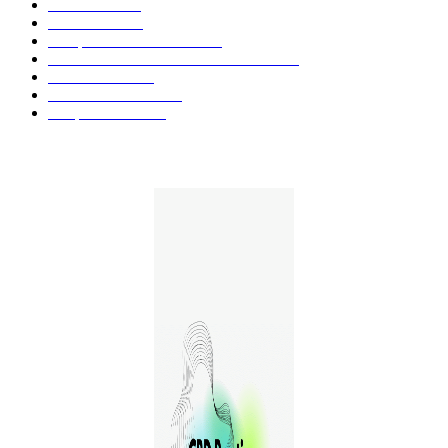
Fleurs CBD
73
Huiles CBD
67
Marques et Avis Produits
58
Aliments et boissons infusés au CBD
51
Produits CBD
42
Guides et Conseils
36
E-liquides CBD
29