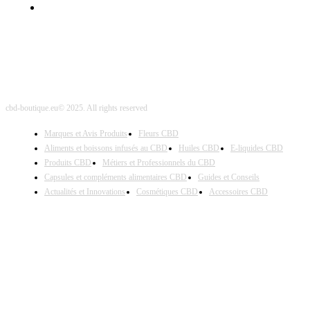
Site Map
cbd-boutique.eu© 2025. All rights reserved
Marques et Avis Produits
Fleurs CBD
Aliments et boissons infusés au CBD
Huiles CBD
E-liquides CBD
Produits CBD
Métiers et Professionnels du CBD
Capsules et compléments alimentaires CBD
Guides et Conseils
Actualités et Innovations
Cosmétiques CBD
Accessoires CBD