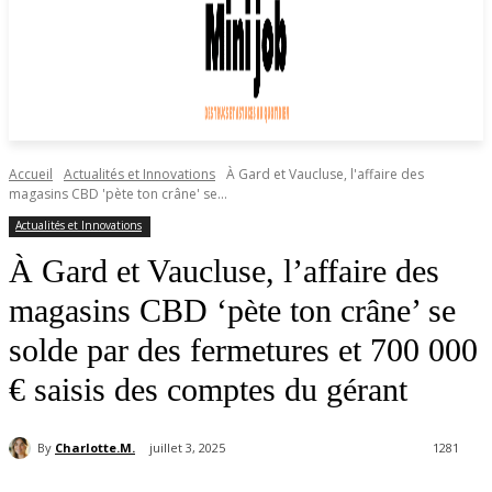
Accueil
Actualités et Innovations
À Gard et Vaucluse, l'affaire des
magasins CBD 'pète ton crâne' se...
Actualités et Innovations
À Gard et Vaucluse, l’affaire des
magasins CBD ‘pète ton crâne’ se
solde par des fermetures et 700 000
€ saisis des comptes du gérant
By
Charlotte.M.
juillet 3, 2025
1281