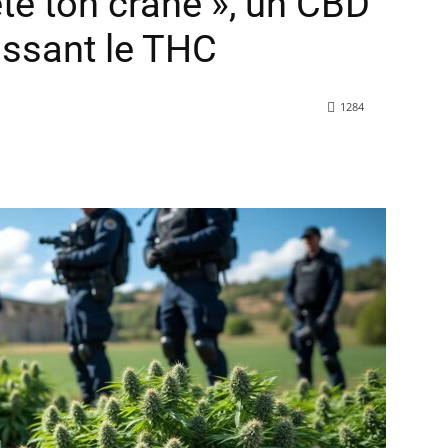
ète ton crâne », un CBD
assant le THC
1284