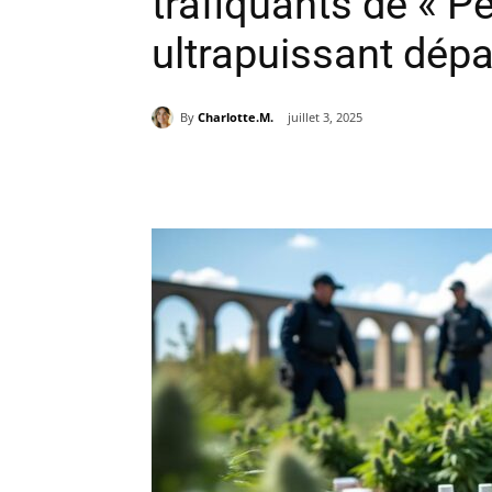
trafiquants de « P
ultrapuissant dép
By
Charlotte.M.
juillet 3, 2025
Partager