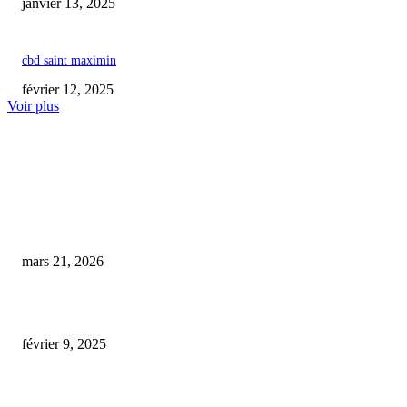
janvier 13, 2025
cbd saint maximin
février 12, 2025
Voir plus
COUP DE CŒUR DE L'ÉDITEUR
« CBD pas cher » inaugure une boutique de proximité innovante pour un a
facilité au CBD
mars 21, 2026
livraison cbd toulouse
février 9, 2025
Le CBD artisanal du Vercors : Découvrez la Ferme de la Sauzy