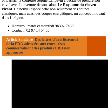
À Carnac, la coiffeuse Sophie Langevin a décidé de prendre son
envol avec l’ouverture de son salon,
Le Royaume du cheveu
vivant
. Ce nouvel espace offre non seulement des coupes
classiques, mais aussi des coupes énergétiques, un concept innovant
dans la région.
Horaires : mardi et mercredi 9h30-17h30
Contact : 02 97 14 64 53
Article Similaire
Des lettres d'avertissement
de la FDA adressées aux entreprises
commercialisant des produits CBD non
approuvés