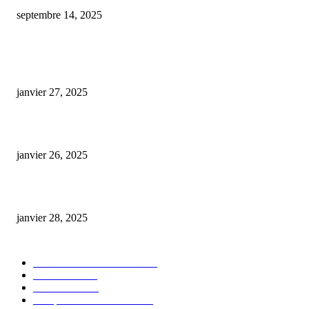
septembre 14, 2025
ARTICLES POPULAIRES
E-liquide CBD 5000 mg : effets, saveurs et conseils pour bien choisir
janvier 27, 2025
Code promo Destock CBD : nos réductions exclusives pour acheter malin
janvier 26, 2025
huile cbd 20 pourcent
janvier 28, 2025
CATÉGORIE POPULAIRE
Actualités et Innovations
826
Fleurs CBD
73
Huiles CBD
67
Marques et Avis Produits
58