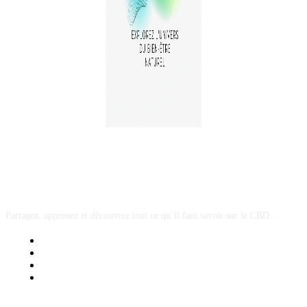
A PROPOS
Partagez, apprenez et découvrez tout ce qu’il faut savoir sur le CBD...
Mentions Légales
Contact Sponsored Post
Nos Partenaires
Site Map