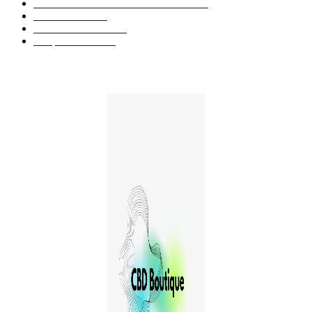
Aliments et boissons infusés au CBD
51
Produits CBD
42
Guides et Conseils
36
E-liquides CBD
29