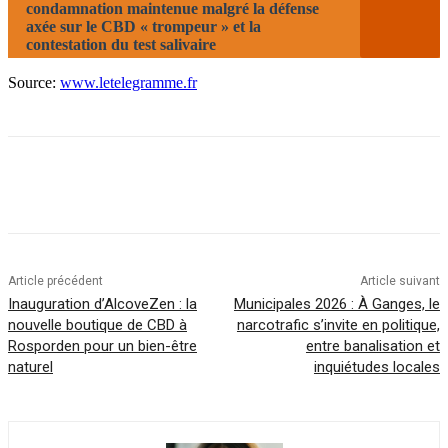
condamnation maintenue malgré la défense
axée sur le CBD « trompeur » et la
contestation du test salivaire
Source:
www.letelegramme.fr
Article précédent
Article suivant
Inauguration d’AlcoveZen : la
Municipales 2026 : À Ganges, le
nouvelle boutique de CBD à
narcotrafic s’invite en politique,
Rosporden pour un bien-être
entre banalisation et
naturel
inquiétudes locales