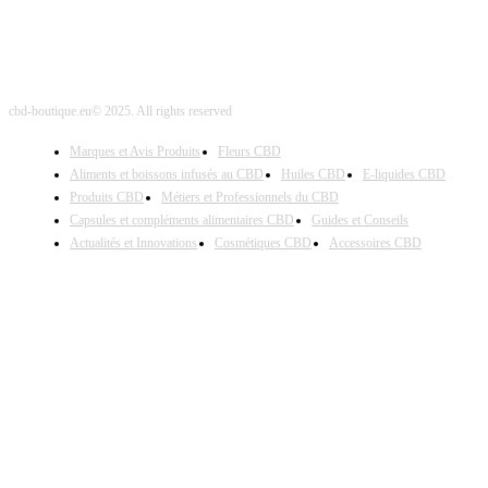
cbd-boutique.eu© 2025. All rights reserved
Marques et Avis Produits
Fleurs CBD
Aliments et boissons infusés au CBD
Huiles CBD
E-liquides CBD
Produits CBD
Métiers et Professionnels du CBD
Capsules et compléments alimentaires CBD
Guides et Conseils
Actualités et Innovations
Cosmétiques CBD
Accessoires CBD