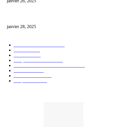
janvier 26, 2025
huile cbd 20 pourcent
janvier 28, 2025
CATÉGORIE POPULAIRE
Actualités et Innovations
826
Fleurs CBD
73
Huiles CBD
67
Marques et Avis Produits
58
Aliments et boissons infusés au CBD
51
Produits CBD
42
Guides et Conseils
36
E-liquides CBD
29