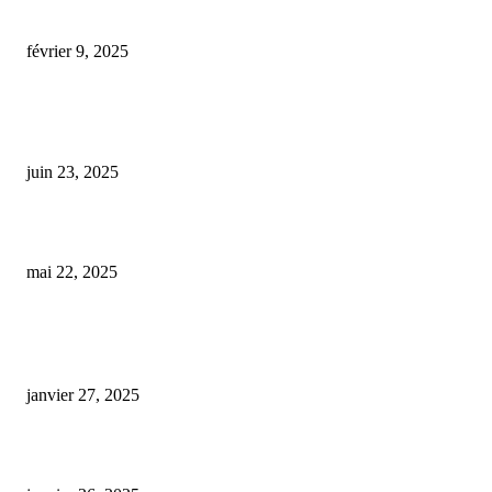
livraison cbd toulouse
février 9, 2025
Une hausse inquiétante des intoxications au CBD : comprendre les risques
cachés de ces produits accessibles sans ordonnance
juin 23, 2025
cbg vs cbd
mai 22, 2025
ARTICLES POPULAIRES
E-liquide CBD 5000 mg : effets, saveurs et conseils pour bien choisir
janvier 27, 2025
Code promo Destock CBD : nos réductions exclusives pour acheter malin