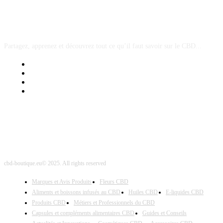
A PROPOS
Partagez, apprenez et découvrez tout ce qu’il faut savoir sur le CBD...
Mentions Légales
Contact Sponsored Post
Nos Partenaires
Site Map
cbd-boutique.eu© 2025. All rights reserved
Marques et Avis Produits
Fleurs CBD
Aliments et boissons infusés au CBD
Huiles CBD
E-liquides CBD
Produits CBD
Métiers et Professionnels du CBD
Capsules et compléments alimentaires CBD
Guides et Conseils