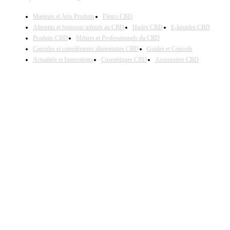
Marques et Avis Produits
Fleurs CBD
Aliments et boissons infusés au CBD
Huiles CBD
E-liquides CBD
Produits CBD
Métiers et Professionnels du CBD
Capsules et compléments alimentaires CBD
Guides et Conseils
Actualités et Innovations
Cosmétiques CBD
Accessoires CBD