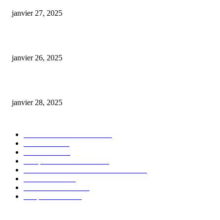
janvier 27, 2025
Code promo Destock CBD : nos réductions exclusives pour acheter malin
janvier 26, 2025
huile cbd 20 pourcent
janvier 28, 2025
CATÉGORIE POPULAIRE
Actualités et Innovations
826
Fleurs CBD
73
Huiles CBD
67
Marques et Avis Produits
58
Aliments et boissons infusés au CBD
51
Produits CBD
42
Guides et Conseils
36
E-liquides CBD
29