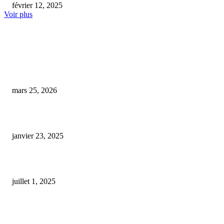
février 12, 2025
Voir plus
COUP DE CŒUR DE L'ÉDITEUR
Sport-boules : Les athlètes muretains brillent sur le terrain
mars 25, 2026
super skunk cbd
janvier 23, 2025
GreenBee : une nouvelle boutique dédiée au cannabidiol s’installe à Renne
juillet 1, 2025
ARTICLES POPULAIRES
E-liquide CBD 5000 mg : effets, saveurs et conseils pour bien choisir