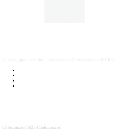
A PROPOS
Partagez, apprenez et découvrez tout ce qu’il faut savoir sur le CBD...
Mentions Légales
Contact Sponsored Post
Nos Partenaires
Site Map
cbd-boutique.eu© 2025. All rights reserved