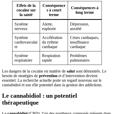
Effets de la
Conséquence
Conséquences à
cocaïne sur
s à court
long terme
la santé
terme
Système
Alerte,
Dépression,
nerveux
euphorie
anxiété
Système
Accélération
Crises cardiaques,
cardiovasculai
du rythme
insuffisance
re
cardiaque
cardiaque
Système
Respiration
Problèmes
respiratoire
rapide
pulmonaires
Les dangers de la cocaïne en matière de
salut
sont démontrés. Le
besoin de stratégies de
prévention
et d’intervention devient
essentiel. La recherche actuelle porte un regard nouveau sur le
cannabidiol et son rôle potentiel dans la gestion des addictions.
Le cannabidiol : un potentiel
thérapeutique
Le
cannabidiol
(CBD), l’un des nombreux composés présents dans