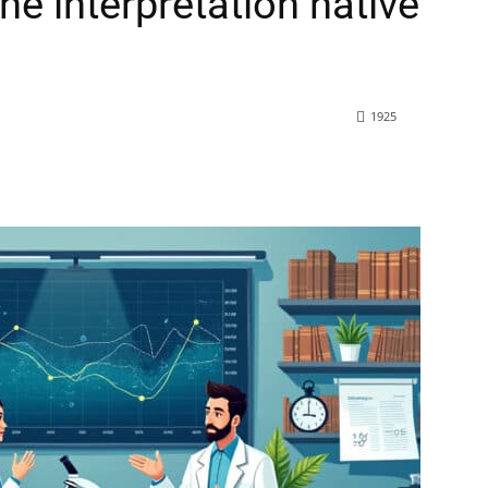
ne interprétation hâtive
1925