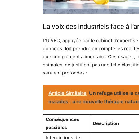
La voix des industriels face à l
L’UIVEC, appuyée par le cabinet d’expertise
données doit prendre en compte les réalités
que complément alimentaire. Ces usages, mo
animales, ne justifient pas une telle classif
seraient profondes :
Article Similaire
Un refuge utilise le
malades : une nouvelle thérapie nature
Conséquences
Description
possibles
Interdictions de