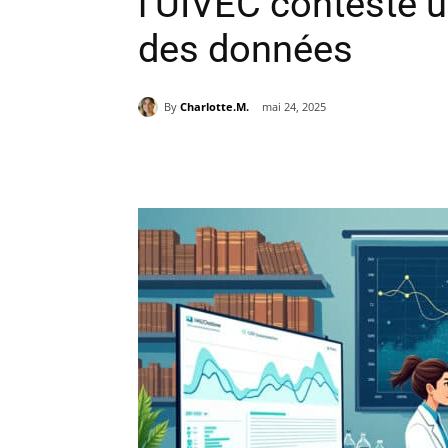
l’UIVEC conteste u
des données
By
Charlotte.M.
mai 24, 2025
Partager