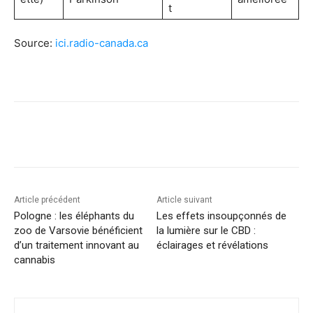
t
Source:
ici.radio-canada.ca
Article précédent
Article suivant
Pologne : les éléphants du
Les effets insoupçonnés de
zoo de Varsovie bénéficient
la lumière sur le CBD :
d’un traitement innovant au
éclairages et révélations
cannabis