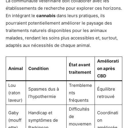
La communauté vétérinaire doit collaborer avec les
établissements de recherche pour explorer ces horizons.
En intégrant le
cannabis
dans leurs pratiques, ils
pourraient potentiellement améliorer le paysage des
traitements naturels disponibles pour les animaux
malades, rendant les soins plus accessibles et, surtout,
adaptés aux nécessités de chaque animal.
Améliorati
État avant
Animal
Condition
on après
traitement
CBD
Lou
Trembleme
Spasmes dus à
Équilibre
(raton
nts
l’hypothermie
retrouvé
laveur)
fréquents
Difficultés
Gaby
Handicap et
Coordinati
de
(mouff
symptômes de
on
mouvemen
ette)
Parkinson
améliorée