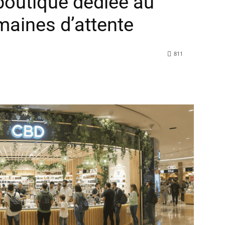
boutique dédiée au
aines d’attente
811