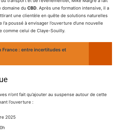
du transport et de l’événementiel, Mike Maigre a fait
le domaine du
CBD
. Après une formation intensive, il a
tirant une clientèle en quête de solutions naturelles
e l’a poussé à envisager l’ouverture d’une nouvelle
 comme celui de Claye-Souilly.
France : entre incertitudes et
due
es n’ont fait qu’ajouter au suspense autour de cette
ant l’ouverture :
bre 2025
20h