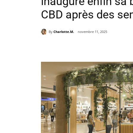
inaugure enfin sa 
CBD après des sem
By
Charlotte.M.
novembre 11, 2025
Partager