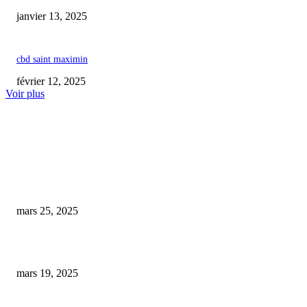
janvier 13, 2025
cbd saint maximin
février 12, 2025
Voir plus
COUP DE CŒUR DE L'ÉDITEUR
Près de Lyon, un magasin de CBD confronté à une interdiction de mettre s
produits sur le marché
mars 25, 2025
Une nouvelle boutique de CBD s’installe bientôt à Saint-Omer
mars 19, 2025