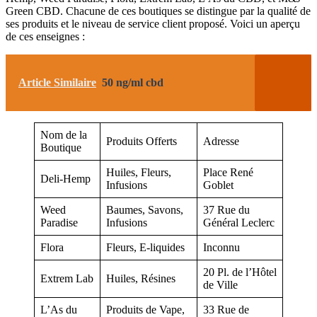
Green CBD. Chacune de ces boutiques se distingue par la qualité de
ses produits et le niveau de service client proposé. Voici un aperçu
de ces enseignes :
Article Similaire
50 ng/ml cbd
Nom de la
Produits Offerts
Adresse
Boutique
Huiles, Fleurs,
Place René
Deli-Hemp
Infusions
Goblet
Weed
Baumes, Savons,
37 Rue du
Paradise
Infusions
Général Leclerc
Flora
Fleurs, E-liquides
Inconnu
20 Pl. de l’Hôtel
Extrem Lab
Huiles, Résines
de Ville
L’As du
Produits de Vape,
33 Rue de