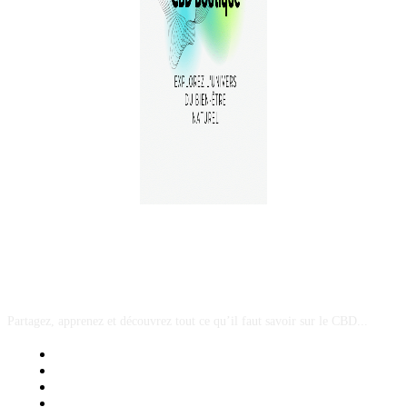
A PROPOS
Partagez, apprenez et découvrez tout ce qu’il faut savoir sur le CBD...
Mentions Légales
Contact Sponsored Post
Nos Partenaires
Site Map