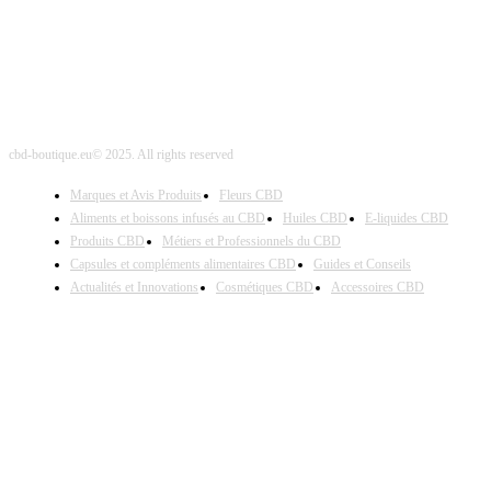
cbd-boutique.eu© 2025. All rights reserved
Marques et Avis Produits
Fleurs CBD
Aliments et boissons infusés au CBD
Huiles CBD
E-liquides CBD
Produits CBD
Métiers et Professionnels du CBD
Capsules et compléments alimentaires CBD
Guides et Conseils
Actualités et Innovations
Cosmétiques CBD
Accessoires CBD