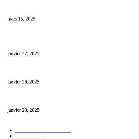
Les effets indésirables : 20 médicaments à éviter avec le CBD, des nausées
vertiges
mars 15, 2025
ARTICLES POPULAIRES
E-liquide CBD 5000 mg : effets, saveurs et conseils pour bien choisir
janvier 27, 2025
Code promo Destock CBD : nos réductions exclusives pour acheter malin
janvier 26, 2025
huile cbd 20 pourcent
janvier 28, 2025
CATÉGORIE POPULAIRE
Actualités et Innovations
826
Fleurs CBD
73