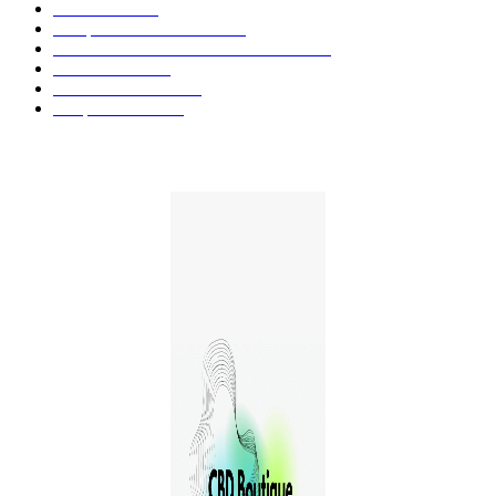
Huiles CBD
67
Marques et Avis Produits
58
Aliments et boissons infusés au CBD
51
Produits CBD
42
Guides et Conseils
36
E-liquides CBD
29