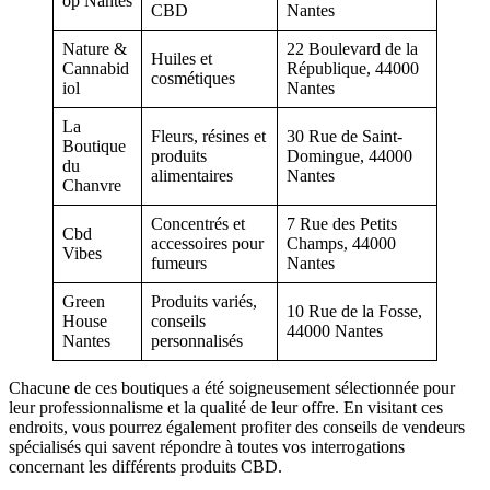
op Nantes
CBD
Nantes
Nature &
22 Boulevard de la
Huiles et
Cannabid
République, 44000
cosmétiques
iol
Nantes
La
Fleurs, résines et
30 Rue de Saint-
Boutique
produits
Domingue, 44000
du
alimentaires
Nantes
Chanvre
Concentrés et
7 Rue des Petits
Cbd
accessoires pour
Champs, 44000
Vibes
fumeurs
Nantes
Green
Produits variés,
10 Rue de la Fosse,
House
conseils
44000 Nantes
Nantes
personnalisés
Chacune de ces boutiques a été soigneusement sélectionnée pour
leur professionnalisme et la qualité de leur offre. En visitant ces
endroits, vous pourrez également profiter des conseils de vendeurs
spécialisés qui savent répondre à toutes vos interrogations
concernant les différents produits CBD.