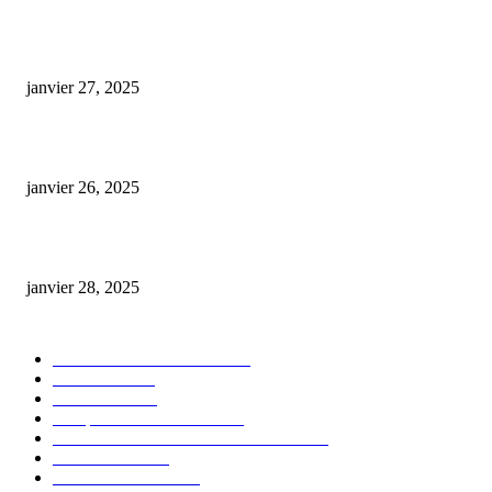
E-liquide CBD 5000 mg : effets, saveurs et conseils pour bien choisir
janvier 27, 2025
Code promo Destock CBD : nos réductions exclusives pour acheter malin
janvier 26, 2025
huile cbd 20 pourcent
janvier 28, 2025
CATÉGORIE POPULAIRE
Actualités et Innovations
826
Fleurs CBD
73
Huiles CBD
67
Marques et Avis Produits
58
Aliments et boissons infusés au CBD
51
Produits CBD
42
Guides et Conseils
36