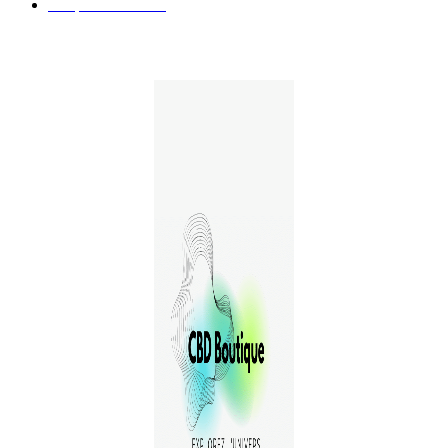
E-liquides CBD
29