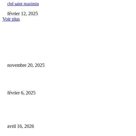
cbd saint maximin
février 12, 2025
Voir plus
COUP DE CŒUR DE L'ÉDITEUR
À Maubec, un innovateur vauclusien crée du CBD pour le bien-être animal
novembre 20, 2025
cbd croix-rousse
février 6, 2025
La Chancellerie sous tension suite aux révélations durant la garde à vue d
Hassan
avril 16, 2026
ARTICLES POPULAIRES