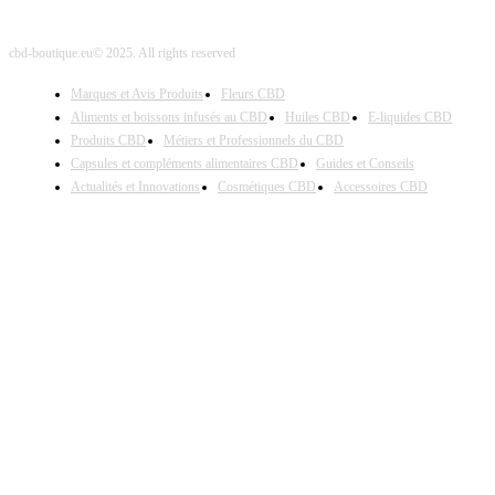
cbd-boutique.eu© 2025. All rights reserved
Marques et Avis Produits
Fleurs CBD
Aliments et boissons infusés au CBD
Huiles CBD
E-liquides CBD
Produits CBD
Métiers et Professionnels du CBD
Capsules et compléments alimentaires CBD
Guides et Conseils
Actualités et Innovations
Cosmétiques CBD
Accessoires CBD