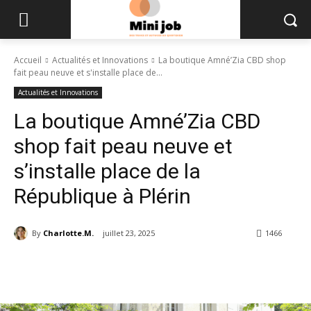
Accueil
Actualités et Innovations
La boutique Amné’Zia CBD shop
fait peau neuve et s'installe place de...
Actualités et Innovations
La boutique Amné’Zia CBD
shop fait peau neuve et
s’installe place de la
République à Plérin
By
Charlotte.M.
juillet 23, 2025
1466