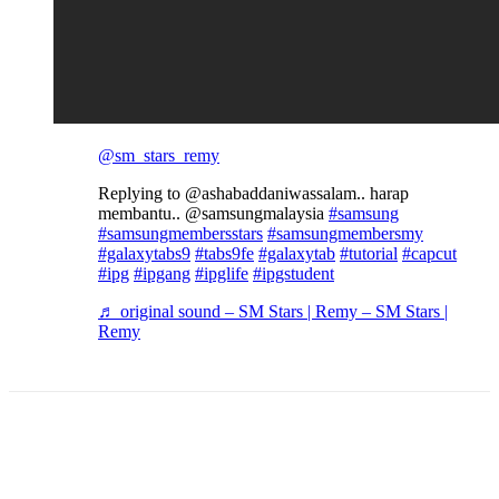
@sm_stars_remy
Replying to @ashabaddaniwassalam.. harap
membantu.. @samsungmalaysia
#samsung
#samsungmembersstars
#samsungmembersmy
#galaxytabs9
#tabs9fe
#galaxytab
#tutorial
#capcut
#ipg
#ipgang
#ipglife
#ipgstudent
♬ original sound – SM Stars | Remy – SM Stars |
Remy