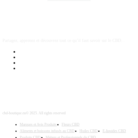
A PROPOS
Partagez, apprenez et découvrez tout ce qu’il faut savoir sur le CBD...
Mentions Légales
Contact Sponsored Post
Nos Partenaires
Site Map
cbd-boutique.eu© 2025. All rights reserved
Marques et Avis Produits
Fleurs CBD
Aliments et boissons infusés au CBD
Huiles CBD
E-liquides CBD
Produits CBD
Métiers et Professionnels du CBD