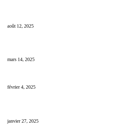
Le gérant d’une entreprise de CBD se défend devant les juges : ‘Je ne suis 
assez imprudent pour côtoyer le monde des dealers
août 12, 2025
Les effets indésirables liés à l’utilisation conjointe du CBD et de certains
médicaments : une liste de vingt traitements à éviter
mars 14, 2025
paquet de cigarette cbd bureau de tabac
février 4, 2025
ARTICLES POPULAIRES
E-liquide CBD 5000 mg : effets, saveurs et conseils pour bien choisir
janvier 27, 2025