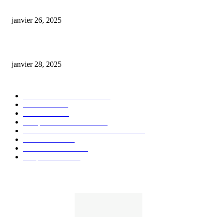
Code promo Destock CBD : nos réductions exclusives pour acheter malin
janvier 26, 2025
huile cbd 20 pourcent
janvier 28, 2025
CATÉGORIE POPULAIRE
Actualités et Innovations
826
Fleurs CBD
73
Huiles CBD
67
Marques et Avis Produits
58
Aliments et boissons infusés au CBD
51
Produits CBD
42
Guides et Conseils
36
E-liquides CBD
29