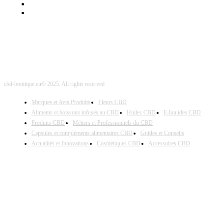
Nos Partenaires
Site Map
cbd-boutique.eu© 2025. All rights reserved
Marques et Avis Produits
Fleurs CBD
Aliments et boissons infusés au CBD
Huiles CBD
E-liquides CBD
Produits CBD
Métiers et Professionnels du CBD
Capsules et compléments alimentaires CBD
Guides et Conseils
Actualités et Innovations
Cosmétiques CBD
Accessoires CBD