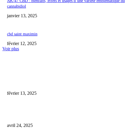
AK-47 CBD : bienfaits, effets et usages d’une variété emblématique du
cannabidiol
janvier 13, 2025
cbd saint maximin
février 12, 2025
Voir plus
COUP DE CŒUR DE L'ÉDITEUR
cbd smoke courbevoie
février 13, 2025
À Tanger, une journée scientifique dédiée à l’exploration des bienfaits
thérapeutiques du cannabidiol
avril 24, 2025