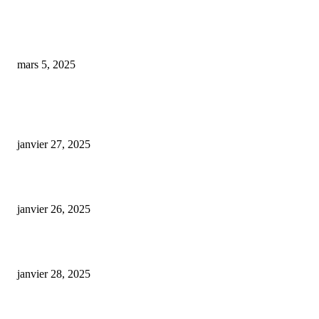
Calais : un producteur de CBD écroué pour huit mois, avec 600 plants de
chanvre confisqués
mars 5, 2025
ARTICLES POPULAIRES
E-liquide CBD 5000 mg : effets, saveurs et conseils pour bien choisir
janvier 27, 2025
Code promo Destock CBD : nos réductions exclusives pour acheter malin
janvier 26, 2025
huile cbd 20 pourcent
janvier 28, 2025
CATÉGORIE POPULAIRE