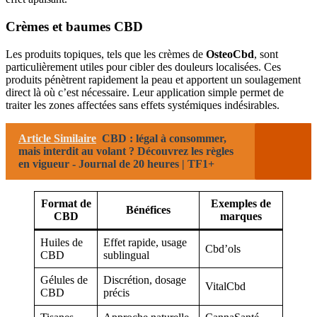
Crèmes et baumes CBD
Les produits topiques, tels que les crèmes de
OsteoCbd
, sont
particulièrement utiles pour cibler des douleurs localisées. Ces
produits pénètrent rapidement la peau et apportent un soulagement
direct là où c’est nécessaire. Leur application simple permet de
traiter les zones affectées sans effets systémiques indésirables.
Article Similaire
CBD : légal à consommer,
mais interdit au volant ? Découvrez les règles
en vigueur - Journal de 20 heures | TF1+
Format de
Exemples de
Bénéfices
CBD
marques
Huiles de
Effet rapide, usage
Cbd’ols
CBD
sublingual
Gélules de
Discrétion, dosage
VitalCbd
CBD
précis