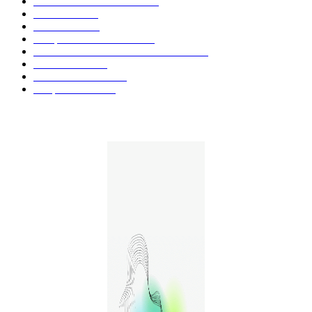
Actualités et Innovations
826
Fleurs CBD
73
Huiles CBD
67
Marques et Avis Produits
58
Aliments et boissons infusés au CBD
51
Produits CBD
42
Guides et Conseils
36
E-liquides CBD
29