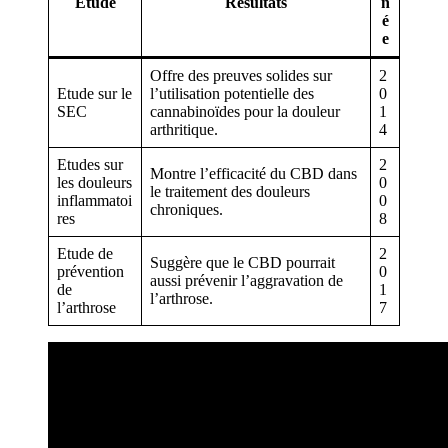
Étude
Résultats
n
é
e
Offre des preuves solides sur
2
Etude sur le
l’utilisation potentielle des
0
SEC
cannabinoïdes pour la douleur
1
arthritique.
4
Etudes sur
2
Montre l’efficacité du CBD dans
les douleurs
0
le traitement des douleurs
inflammatoi
0
chroniques.
res
8
Etude de
2
Suggère que le CBD pourrait
prévention
0
aussi prévenir l’aggravation de
de
1
l’arthrose.
l’arthrose
7