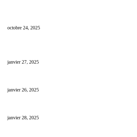
Des expériences désastreuses : la montée des intoxications au CBD et des b
trips dans le sud de la France
octobre 24, 2025
ARTICLES POPULAIRES
E-liquide CBD 5000 mg : effets, saveurs et conseils pour bien choisir
janvier 27, 2025
Code promo Destock CBD : nos réductions exclusives pour acheter malin
janvier 26, 2025
huile cbd 20 pourcent
janvier 28, 2025
CATÉGORIE POPULAIRE