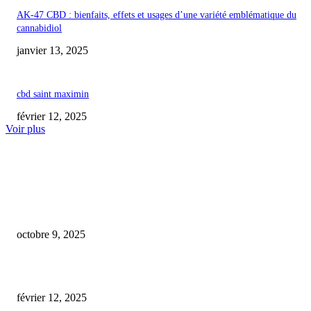
AK-47 CBD : bienfaits, effets et usages d’une variété emblématique du
cannabidiol
janvier 13, 2025
cbd saint maximin
février 12, 2025
Voir plus
COUP DE CŒUR DE L'ÉDITEUR
Cannabidiol : une substance aux effets méconnus et préoccupants !
octobre 9, 2025
cbd shop cagnes sur mer
février 12, 2025