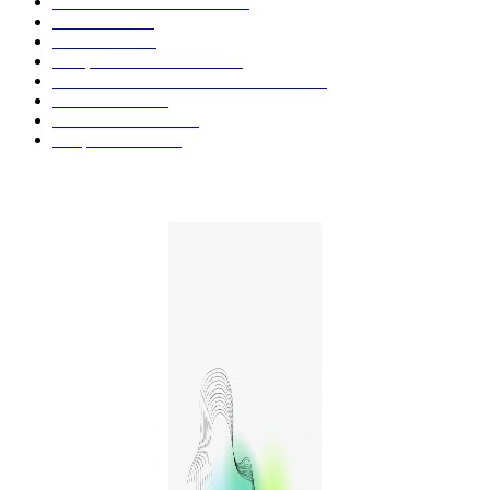
Actualités et Innovations
826
Fleurs CBD
73
Huiles CBD
67
Marques et Avis Produits
58
Aliments et boissons infusés au CBD
51
Produits CBD
42
Guides et Conseils
36
E-liquides CBD
29