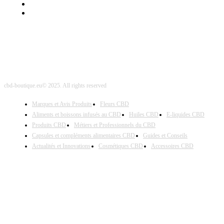
Nos Partenaires
Site Map
cbd-boutique.eu© 2025. All rights reserved
Marques et Avis Produits
Fleurs CBD
Aliments et boissons infusés au CBD
Huiles CBD
E-liquides CBD
Produits CBD
Métiers et Professionnels du CBD
Capsules et compléments alimentaires CBD
Guides et Conseils
Actualités et Innovations
Cosmétiques CBD
Accessoires CBD