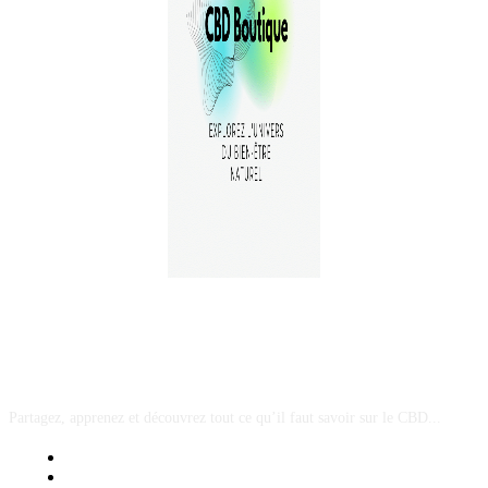
A PROPOS
Partagez, apprenez et découvrez tout ce qu’il faut savoir sur le CBD...
Mentions Légales
Contact Sponsored Post