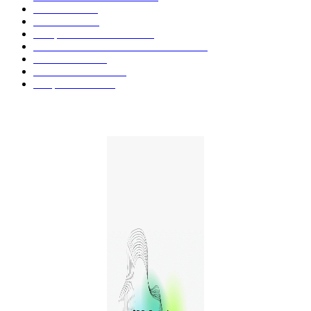
Fleurs CBD
73
Huiles CBD
67
Marques et Avis Produits
58
Aliments et boissons infusés au CBD
51
Produits CBD
42
Guides et Conseils
36
E-liquides CBD
29