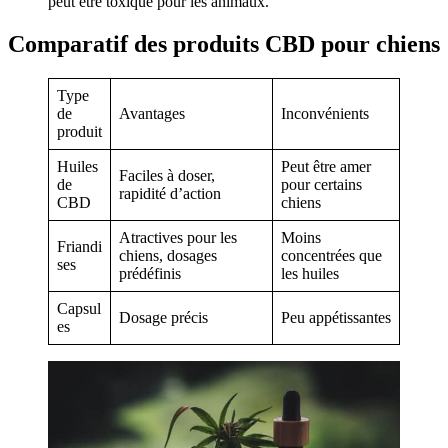
peut être toxique pour les animaux.
Comparatif des produits CBD pour chiens
Type
de
Avantages
Inconvénients
produit
Huiles
Peut être amer
Faciles à doser,
de
pour certains
rapidité d’action
CBD
chiens
Atractives pour les
Moins
Friandi
chiens, dosages
concentrées que
ses
prédéfinis
les huiles
Capsul
Dosage précis
Peu appétissantes
es