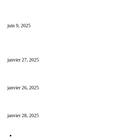
Une éducatrice spécialisée succombe à l’émotion après avoir laissé un pour
inattendu de 5 000 dollars dans un magasin de CBD
juin 9, 2025
ARTICLES POPULAIRES
E-liquide CBD 5000 mg : effets, saveurs et conseils pour bien choisir
janvier 27, 2025
Code promo Destock CBD : nos réductions exclusives pour acheter malin
janvier 26, 2025
huile cbd 20 pourcent
janvier 28, 2025
CATÉGORIE POPULAIRE
Actualités et Innovations
826