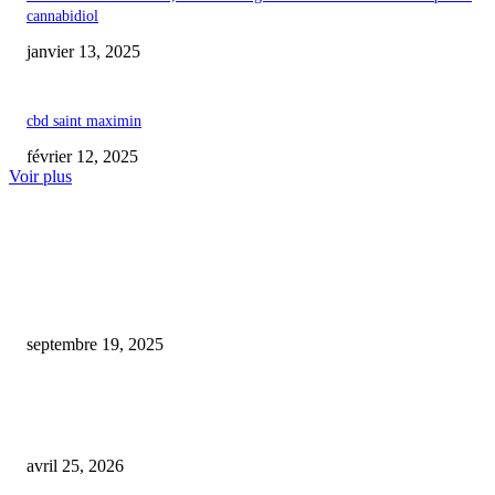
cannabidiol
janvier 13, 2025
cbd saint maximin
février 12, 2025
Voir plus
COUP DE CŒUR DE L'ÉDITEUR
Cannabidiol : attention aux risques de toxicité hépatique même à doses mo
septembre 19, 2025
Un distributeur automatique de CBD déclenche la controverse à Bruay-la-
Buissière
avril 25, 2026