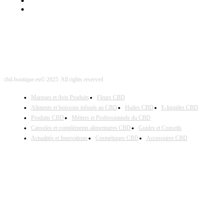
Nos Partenaires
Site Map
cbd-boutique.eu© 2025. All rights reserved
Marques et Avis Produits
Fleurs CBD
Aliments et boissons infusés au CBD
Huiles CBD
E-liquides CBD
Produits CBD
Métiers et Professionnels du CBD
Capsules et compléments alimentaires CBD
Guides et Conseils
Actualités et Innovations
Cosmétiques CBD
Accessoires CBD