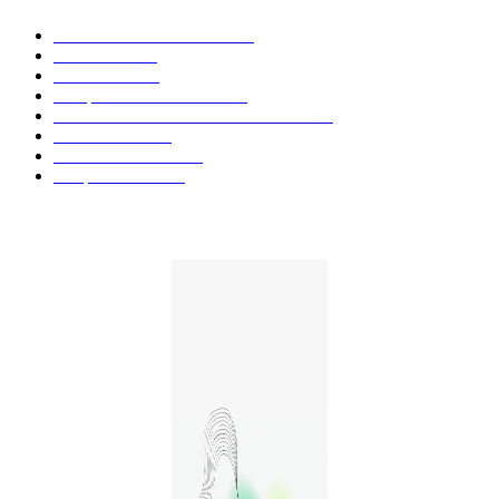
Actualités et Innovations
826
Fleurs CBD
73
Huiles CBD
67
Marques et Avis Produits
58
Aliments et boissons infusés au CBD
51
Produits CBD
42
Guides et Conseils
36
E-liquides CBD
29