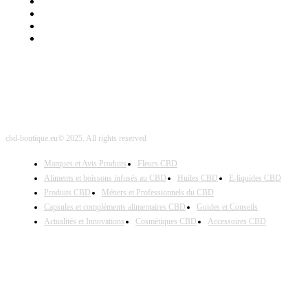
Mentions Légales
Contact Sponsored Post
Nos Partenaires
Site Map
cbd-boutique.eu© 2025. All rights reserved
Marques et Avis Produits
Fleurs CBD
Aliments et boissons infusés au CBD
Huiles CBD
E-liquides CBD
Produits CBD
Métiers et Professionnels du CBD
Capsules et compléments alimentaires CBD
Guides et Conseils
Actualités et Innovations
Cosmétiques CBD
Accessoires CBD