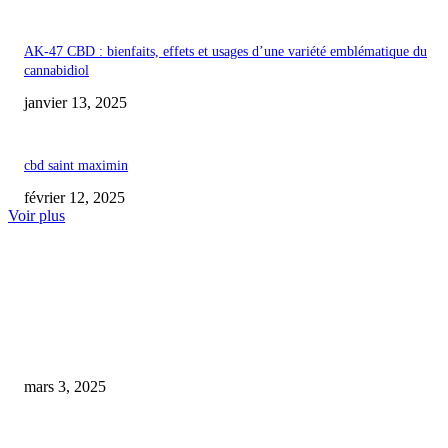
AK-47 CBD : bienfaits, effets et usages d’une variété emblématique du
cannabidiol
janvier 13, 2025
cbd saint maximin
février 12, 2025
Voir plus
COUP DE CŒUR DE L'ÉDITEUR
Le CBD, un allié bien-être pour nos compagnons à quatre pattes : « Chaque
je lui administre quelques gouttes directement dans sa bouche ».
mars 3, 2025
cbd sommeil gélule