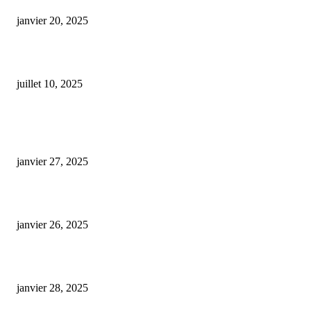
janvier 20, 2025
Cannabidiol : attention aux risques de toxicité hépatique même à doses mo
juillet 10, 2025
ARTICLES POPULAIRES
E-liquide CBD 5000 mg : effets, saveurs et conseils pour bien choisir
janvier 27, 2025
Code promo Destock CBD : nos réductions exclusives pour acheter malin
janvier 26, 2025
huile cbd 20 pourcent
janvier 28, 2025
CATÉGORIE POPULAIRE