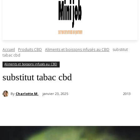
Accueil
Produits CBD
Aliments et boissons infusés au CBD
substitut
tabac cbd
Aliments et boissons infusés au CBD
substitut tabac cbd
By
Charlotte.M.
janvier 23, 2025
2013