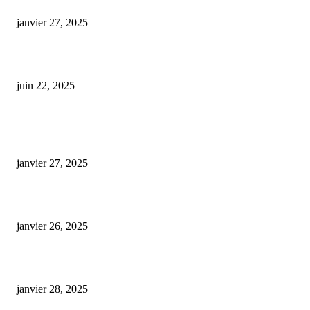
gélule cbd sommeil
janvier 27, 2025
Produits au CBD : attention aux dangers d’une intoxication potentielle !
juin 22, 2025
ARTICLES POPULAIRES
E-liquide CBD 5000 mg : effets, saveurs et conseils pour bien choisir
janvier 27, 2025
Code promo Destock CBD : nos réductions exclusives pour acheter malin
janvier 26, 2025
huile cbd 20 pourcent
janvier 28, 2025
CATÉGORIE POPULAIRE