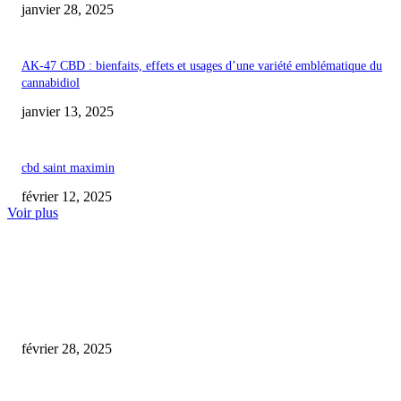
janvier 28, 2025
AK-47 CBD : bienfaits, effets et usages d’une variété emblématique du
cannabidiol
janvier 13, 2025
cbd saint maximin
février 12, 2025
Voir plus
COUP DE CŒUR DE L'ÉDITEUR
Exploration de Terre d’Organ : Le CBD bio artisanal de l’Île-de-France
février 28, 2025