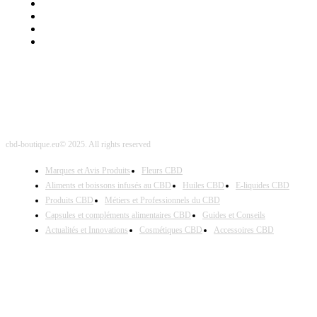
Mentions Légales
Contact Sponsored Post
Nos Partenaires
Site Map
cbd-boutique.eu© 2025. All rights reserved
Marques et Avis Produits
Fleurs CBD
Aliments et boissons infusés au CBD
Huiles CBD
E-liquides CBD
Produits CBD
Métiers et Professionnels du CBD
Capsules et compléments alimentaires CBD
Guides et Conseils
Actualités et Innovations
Cosmétiques CBD
Accessoires CBD