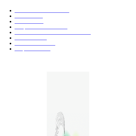
Actualités et Innovations
826
Fleurs CBD
73
Huiles CBD
67
Marques et Avis Produits
58
Aliments et boissons infusés au CBD
51
Produits CBD
42
Guides et Conseils
36
E-liquides CBD
29