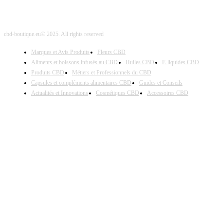
cbd-boutique.eu© 2025. All rights reserved
Marques et Avis Produits
Fleurs CBD
Aliments et boissons infusés au CBD
Huiles CBD
E-liquides CBD
Produits CBD
Métiers et Professionnels du CBD
Capsules et compléments alimentaires CBD
Guides et Conseils
Actualités et Innovations
Cosmétiques CBD
Accessoires CBD