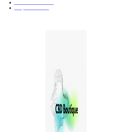
Guides et Conseils
36
E-liquides CBD
29