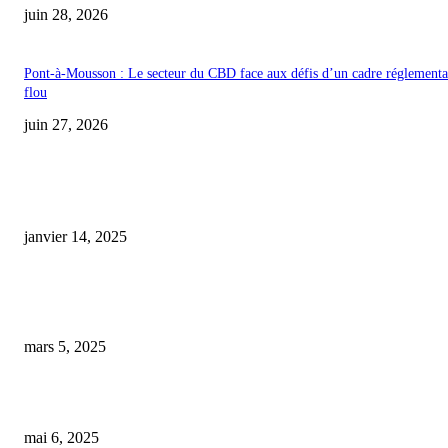
juin 28, 2026
Pont-à-Mousson : Le secteur du CBD face aux défis d’un cadre réglementa
flou
juin 27, 2026
COUP DE CŒUR DE L'ÉDITEUR
cbd sex drive
janvier 14, 2025
Un vendeur de CBD à Calais surpris en pleine culture de cannabis sur les
marchés
mars 5, 2025
la galerie du chanvre – cbd rennes
mai 6, 2025