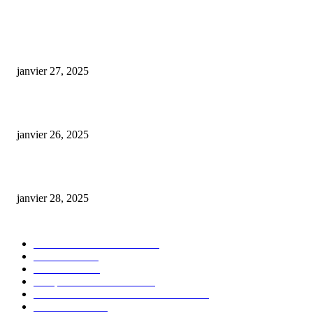
ARTICLES POPULAIRES
E-liquide CBD 5000 mg : effets, saveurs et conseils pour bien choisir
janvier 27, 2025
Code promo Destock CBD : nos réductions exclusives pour acheter malin
janvier 26, 2025
huile cbd 20 pourcent
janvier 28, 2025
CATÉGORIE POPULAIRE
Actualités et Innovations
826
Fleurs CBD
73
Huiles CBD
67
Marques et Avis Produits
58
Aliments et boissons infusés au CBD
51
Produits CBD
42