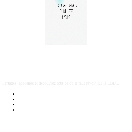
A PROPOS
Partagez, apprenez et découvrez tout ce qu’il faut savoir sur le CBD...
Mentions Légales
Contact Sponsored Post
Nos Partenaires
Site Map